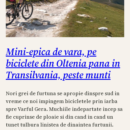
Mini-epica de vara, pe
biciclete din Oltenia pana in
Transilvania, peste munti
Nori grei de furtuna se apropie dinspre sud in
vreme ce noi impingem bicicletele prin iarba
spre Varful Gera. Muchiile indepartate incep sa
fie cuprinse de ploaie si din cand in cand un
tunet tulbura linistea de dinaintea furtunii.