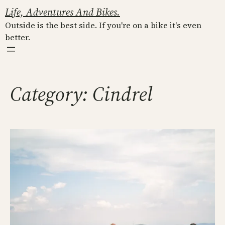
Skip
Life, Adventures And Bikes.
to
Outside is the best side. If you're on a bike it's even
content
better.
Category:
Cindrel