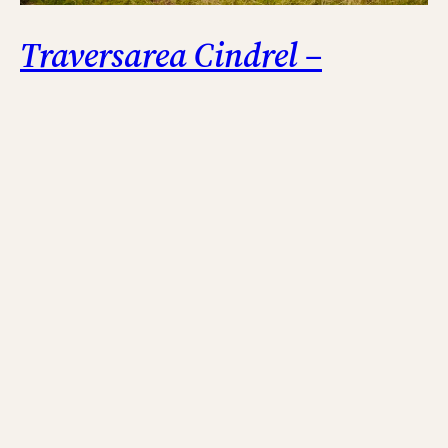
Traversarea Cindrel –
Sureanu, tot in saua
bicicletelor
Luna august a fost luna traversarilor semi-
epice. Spun semi-epice pentru ca atat
traversarea de mai jos cat si traversarea
Busteni-Siriu au fost limitate la zilele unui
weekend. Pentru a fi iesit cu adevarat ceva epic
ar fi fost nevoie de mai multe zile, de o directie
constanta si muntii, kilometri, metri urcati si
intamplari s-ar…
August 30, 2016