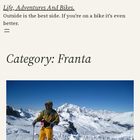
Skip
Life, Adventures And Bikes.
to
Outside is the best side. If you're on a bike it's even
content
better.
Category:
Franta