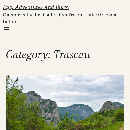
Skip
Life, Adventures And Bikes.
to
Outside is the best side. If you're on a bike it's even
content
better.
Category:
Trascau