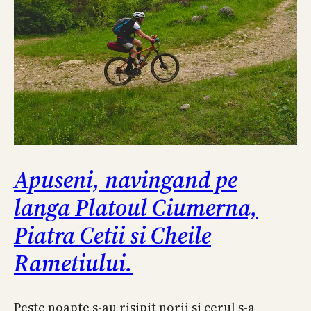
Apuseni, navingand pe
langa Platoul Ciumerna,
Piatra Cetii si Cheile
Rametiului.
Peste noapte s-au risipit norii si cerul s-a