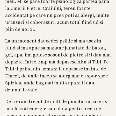
meu. Mi se pare foarte psihologica partea pana
la Umerii Pietrei Craiului, teren foarte
accidentat pe care nu prea poti sa alergi, multe
urcusuri si coborasuri, acum totul fiind ud si
plin de noroi.
La un moment dat cedez psihic si ma asez in
fund si ma apuc sa mananc jumatate de baton,
gel, apa, imi golesc sosoni de pietre si ii dau mai
departe. Intre timp ma depasesc Alin si Tibi. Pe
Tibi il prind din urma si il depasesc inainte de
Umeri, de unde incep sa alerg mai cu spor spre
Spirlea, unde bag mai multa apa si ii dau
drumul la vale.
Deja eram trecut de mult de punctul in care as
mai fi avut energie calculata pentru ceea ce
faceam in momentul respectiv, ma pandeau