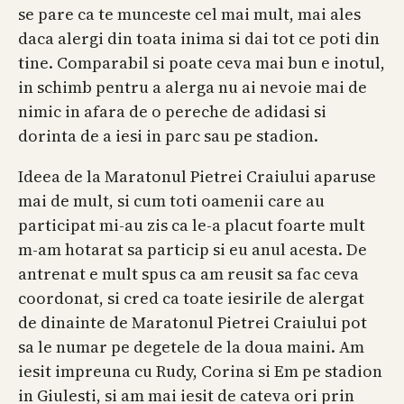
se pare ca te munceste cel mai mult, mai ales
daca alergi din toata inima si dai tot ce poti din
tine. Comparabil si poate ceva mai bun e inotul,
in schimb pentru a alerga nu ai nevoie mai de
nimic in afara de o pereche de adidasi si
dorinta de a iesi in parc sau pe stadion.
Ideea de la Maratonul Pietrei Craiului aparuse
mai de mult, si cum toti oamenii care au
participat mi-au zis ca le-a placut foarte mult
m-am hotarat sa particip si eu anul acesta. De
antrenat e mult spus ca am reusit sa fac ceva
coordonat, si cred ca toate iesirile de alergat
de dinainte de Maratonul Pietrei Craiului pot
sa le numar pe degetele de la doua maini. Am
iesit impreuna cu Rudy, Corina si Em pe stadion
in Giulesti, si am mai iesit de cateva ori prin