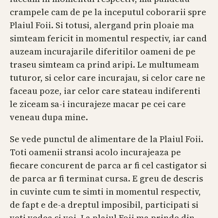
crampele cam de pe la inceputul coborarii spre
Plaiul Foii. Si totusi, alergand prin ploaie ma
simteam fericit in momentul respectiv, iar cand
auzeam incurajarile diferitilor oameni de pe
traseu simteam ca prind aripi. Le multumeam
tuturor, si celor care incurajau, si celor care ne
faceau poze, iar celor care stateau indiferenti
le ziceam sa-i incurajeze macar pe cei care
veneau dupa mine.
Se vede punctul de alimentare de la Plaiul Foii.
Toti oamenii stransi acolo incurajeaza pe
fiecare concurent de parca ar fi cel castigator si
de parca ar fi terminat cursa. E greu de descris
in cuvinte cum te simti in momentul respectiv,
de fapt e de-a dreptul imposibil, participati si
veti vedea si voi. La plaiul Foii ma prinde din