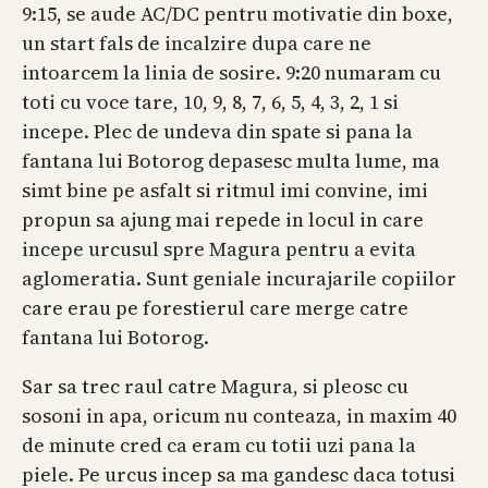
9:15, se aude AC/DC pentru motivatie din boxe,
un start fals de incalzire dupa care ne
intoarcem la linia de sosire. 9:20 numaram cu
toti cu voce tare, 10, 9, 8, 7, 6, 5, 4, 3, 2, 1 si
incepe. Plec de undeva din spate si pana la
fantana lui Botorog depasesc multa lume, ma
simt bine pe asfalt si ritmul imi convine, imi
propun sa ajung mai repede in locul in care
incepe urcusul spre Magura pentru a evita
aglomeratia. Sunt geniale incurajarile copiilor
care erau pe forestierul care merge catre
fantana lui Botorog.
Sar sa trec raul catre Magura, si pleosc cu
sosoni in apa, oricum nu conteaza, in maxim 40
de minute cred ca eram cu totii uzi pana la
piele. Pe urcus incep sa ma gandesc daca totusi