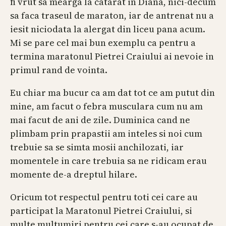
fi vrut sa mearga la catarat in Diana, nici-decum
sa faca traseul de maraton, iar de antrenat nu a
iesit niciodata la alergat din liceu pana acum.
Mi se pare cel mai bun exemplu ca pentru a
termina maratonul Pietrei Craiului ai nevoie in
primul rand de vointa.
Eu chiar ma bucur ca am dat tot ce am putut din
mine, am facut o febra musculara cum nu am
mai facut de ani de zile. Duminica cand ne
plimbam prin prapastii am inteles si noi cum
trebuie sa se simta mosii anchilozati, iar
momentele in care trebuia sa ne ridicam erau
momente de-a dreptul hilare.
Oricum tot respectul pentru toti cei care au
participat la Maratonul Pietrei Craiului, si
multe multumiri pentru cei care s-au ocupat de