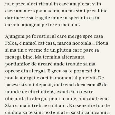
nu e prea alert ritmul in care am plecat si in
care am mers pana acum, nu ma simt prea bine
dar incerc sa trag de mine in speranta ca in
curand ajungem pe teren mai plat.
Ajungem pe forestierul care merge spre casa
Folea, e namol cat casa, marea noroiala… Ploua
si ma tin o vreme de un pluton care pare sa
mearga bine. Ma termina alternanta
portiunilor de urcare unde trebuie sa ma
opresc din alergat. E greu sa te pornesti din
nou la alergat exact in momentul potrivit. De
pasesc si sunt depasit, au trecut deca cam 45 de
minute de efort intens, exact cat o iesire
obisnuita la alergat pentru mine, abia au trecut
8km si ma intreb ce caut aici. E o senzatie foarte
ciudata sa te simti extenuat si sa stii ca inca nu a