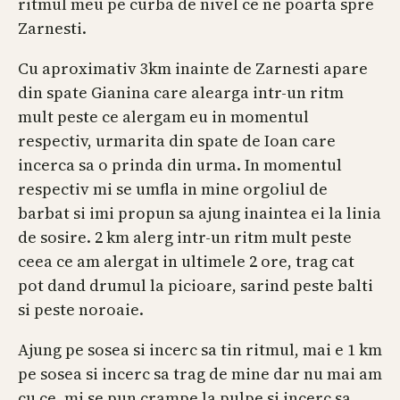
ritmul meu pe curba de nivel ce ne poarta spre
Zarnesti.
Cu aproximativ 3km inainte de Zarnesti apare
din spate Gianina care alearga intr-un ritm
mult peste ce alergam eu in momentul
respectiv, urmarita din spate de Ioan care
incerca sa o prinda din urma. In momentul
respectiv mi se umfla in mine orgoliul de
barbat si imi propun sa ajung inaintea ei la linia
de sosire. 2 km alerg intr-un ritm mult peste
ceea ce am alergat in ultimele 2 ore, trag cat
pot dand drumul la picioare, sarind peste balti
si peste noroaie.
Ajung pe sosea si incerc sa tin ritmul, mai e 1 km
pe sosea si incerc sa trag de mine dar nu mai am
cu ce, mi se pun crampe la pulpe si incerc sa