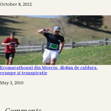
Date
October 8, 2012
Ecomarathonul din Moeciu, 4h46m de caldura,
crampe si transpiratie
Date
May 3, 2010
Comments