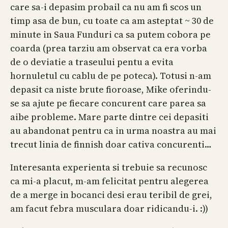
care sa-i depasim probail ca nu am fi scos un
timp asa de bun, cu toate ca am asteptat ~ 30 de
minute in Saua Funduri ca sa putem cobora pe
coarda (prea tarziu am observat ca era vorba
de o deviatie a traseului pentu a evita
hornuletul cu cablu de pe poteca). Totusi n-am
depasit ca niste brute fioroase, Mike oferindu-
se sa ajute pe fiecare concurent care parea sa
aibe probleme. Mare parte dintre cei depasiti
au abandonat pentru ca in urma noastra au mai
trecut linia de finnish doar cativa concurenti…
Interesanta experienta si trebuie sa recunosc
ca mi-a placut, m-am felicitat pentru alegerea
de a merge in bocanci desi erau teribil de grei,
am facut febra musculara doar ridicandu-i. :))