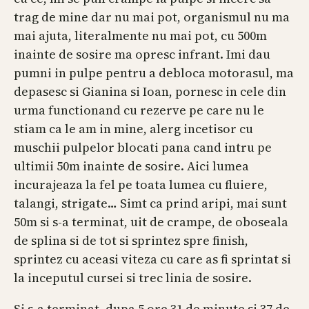
trag de mine dar nu mai pot, organismul nu ma
mai ajuta, literalmente nu mai pot, cu 500m
inainte de sosire ma opresc infrant. Imi dau
pumni in pulpe pentru a debloca motorasul, ma
depasesc si Gianina si Ioan, pornesc in cele din
urma functionand cu rezerve pe care nu le
stiam ca le am in mine, alerg incetisor cu
muschii pulpelor blocati pana cand intru pe
ultimii 50m inainte de sosire. Aici lumea
incurajeaza la fel pe toata lumea cu fluiere,
talangi, strigate… Simt ca prind aripi, mai sunt
50m si s-a terminat, uit de crampe, de oboseala
de splina si de tot si sprintez spre finish,
sprintez cu aceasi viteza cu care as fi sprintat si
la inceputul cursei si trec linia de sosire.
Si s-a terminat, dupa 5 ore 31 de minute si 37 de