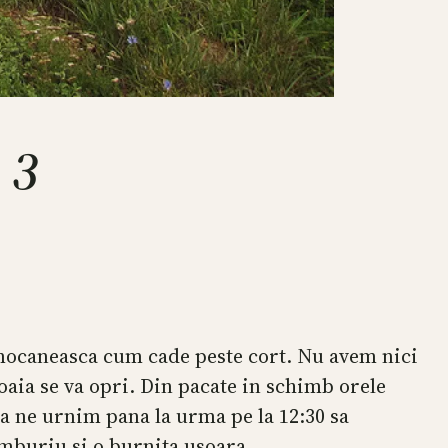
 3
a mocaneasca cum cade peste cort. Nu avem nici
loaia se va opri. Din pacate in schimb orele
nta ne urnim pana la urma pe la 12:30 sa
umburiu si o burnita usoara.