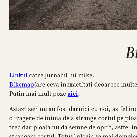
B
Linkul
catre jurnalul lui mike.
Bikemap
(are ceva inexactitati deoarece mul
Putin mai mult poze
aici
.
Astazi zeii nu au fost darnici cu noi, astfel
o tragere de inima de a strange cortul pe ploai
trec dar ploaia nu da semne de oprit, astfel i
strangem cortul. Totusi ploaia se mai domole