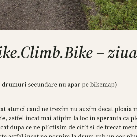
ike.Climb.Bike – ziua
te drumuri secundare nu apar pe bikemap)
 incat atunci cand ne trezim nu auzim decat ploai
e, astfel incat mai atipim la loc in speranta ca p
ncat dupa ce ne plictisim de citit si de frecat me
ste astfel incat ne pornim la drum sub un cer pl