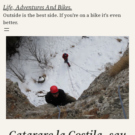
Skip
Life, Adventures And Bikes.
to
Outside is the best side. If you're on a bike it's even
content
better.
Catarare la Costila, sau