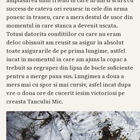
amplasarea unui friend in care m-am si scurs cu
success de cateva ori reusesc in cele din urma
ponesc in traseu, care a mers destul de usor din
momentul in care stanca a devenit uscata.
Totusi datorita conditiilor cu care nu eram
deloc obisnuit am reusit sa asigur in absolut
toate asigurarile de pe prima lungime, astfel
incat in momentul in care am ajuns la copac a
trebuit sa regrupez din lipsa de bucle suficiente
pentru a merge pana sus. Lungimea a doua a
mers mai cu spor si mai cursiv, asfel incat dupa
vre-o doua ore de cucerit iesim victoriosi pe
creasta Tancului Mic.