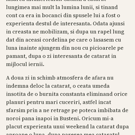
lungimea mai mult la lumina lunii, si tinand
cont ca era in bocanci din spusele lui a fost o
experienta destul de interesanta. Odata ajunsi
in creasta ne mobilizam, si dupa un rapel lung
dat din aceasi cordelina pe care o lasasem cu
luna inainte ajungem din nou cu picioarele pe
pamant, dupa o zi interesanta de catarat in
mijlocul iernii.
A doua zi in schimb atmosfera de afara nu
indemna deloc la catarat, o ceata umeda
insotita de o burnita constanta eliminand orice
planuri pentru mari cuceriri, astfel incat
sfarsim prin a ne retrage pe poteca imbibata de
noroi pana inapoi in Busteni. Oricum mi-a
placut experienta unui weekend la catarat dupa
aproape o luna, dupa parerea mea cataratul