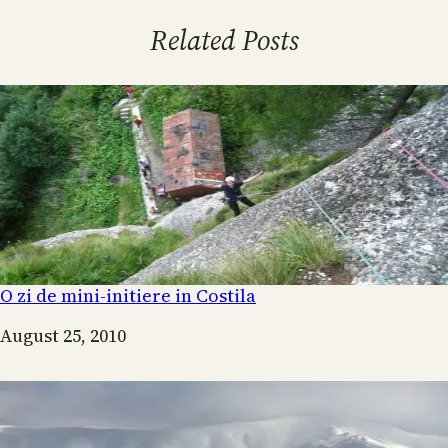
Related Posts
O zi de mini-initiere in Costila
Date
August 25, 2010