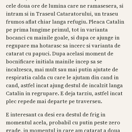
cele doua ore de lumina care ne ramasesera, si
intram si in Traseul Cataratorului, un traseu
frumos aflat chiar langa refugiu. Pleaca Catalin
pe prima lungime primul, tot in varianta
bocanci cu mainile goale, si dupa ce ajunge in
regupare ma hotarasc sa incerc si varianta de
catarat cu papuci. Dupa acelasi moment de
bocnificare initiala mainile incep sa se
incalzesca, mai mult sau mai putin ajutate de
respiratia calda cu care le ajutam din cand in
cand, astfel incat ajung destul de incalzit langa
Catalin in regrupare. E deja tarziu, astfel incat
plec repede mai departe pe traverseu.
E interesant ca desi era destul de frig in
momentul acela, probabil cu putin peste zero
grade, in momentul in care am catarat a doua