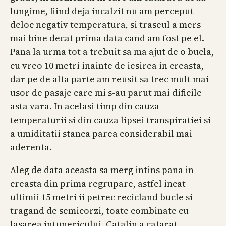
lungime, fiind deja incalzit nu am perceput
deloc negativ temperatura, si traseul a mers
mai bine decat prima data cand am fost pe el.
Pana la urma tot a trebuit sa ma ajut de o bucla,
cu vreo 10 metri inainte de iesirea in creasta,
dar pe de alta parte am reusit sa trec mult mai
usor de pasaje care mi s-au parut mai dificile
asta vara. In acelasi timp din cauza
temperaturii si din cauza lipsei transpiratiei si
a umiditatii stanca parea considerabil mai
aderenta.
Aleg de data aceasta sa merg intins pana in
creasta din prima regrupare, astfel incat
ultimii 15 metri ii petrec recicland bucle si
tragand de semicorzi, toate combinate cu
lasarea intunericului. Catalin a catarat