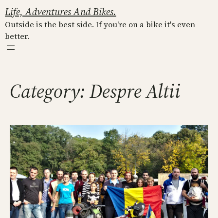
Skip
Life, Adventures And Bikes.
to
Outside is the best side. If you're on a bike it's even
content
better.
Category:
Despre Altii