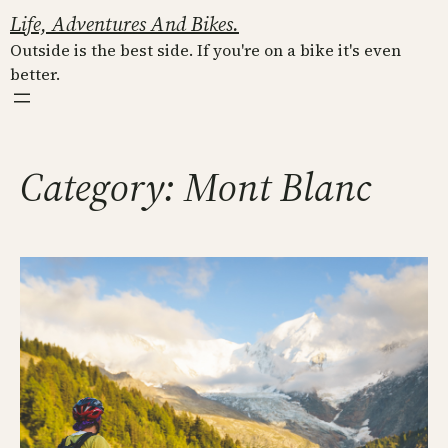
Skip
Life, Adventures And Bikes.
to
Outside is the best side. If you're on a bike it's even
content
better.
Category:
Mont Blanc