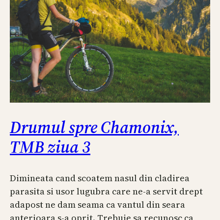
Drumul spre Chamonix,
TMB ziua 3
Dimineata cand scoatem nasul din cladirea
parasita si usor lugubra care ne-a servit drept
adapost ne dam seama ca vantul din seara
anterioara s-a oprit. Trebuie sa recunosc ca