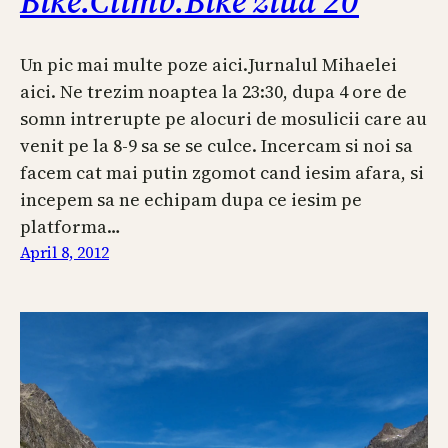
Bike.Climb.Bike ziua 20
Un pic mai multe poze aici.Jurnalul Mihaelei
aici. Ne trezim noaptea la 23:30, dupa 4 ore de
somn intrerupte pe alocuri de mosulicii care au
venit pe la 8-9 sa se se culce. Incercam si noi sa
facem cat mai putin zgomot cand iesim afara, si
incepem sa ne echipam dupa ce iesim pe
platforma…
April 8, 2012