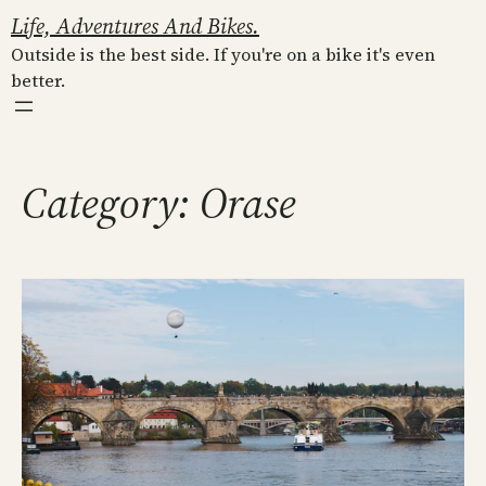
Skip
Life, Adventures And Bikes.
to
Outside is the best side. If you're on a bike it's even
content
better.
Category:
Orase