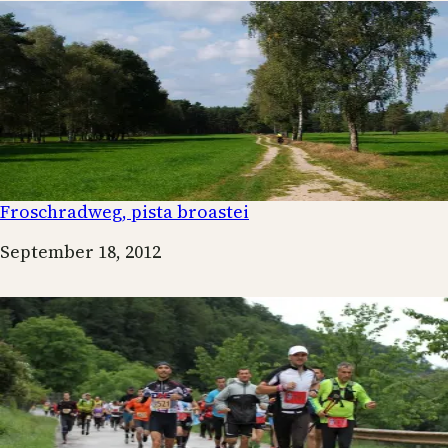
Froschradweg, pista broastei
Date
September 18, 2012