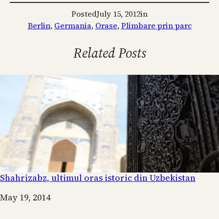
Posted
July 15, 2012
in
Berlin
, 
Germania
, 
Orase
, 
Plimbare prin parc
Related Posts
Shahrizabz, ultimul oras istoric din Uzbekistan
Date
May 19, 2014