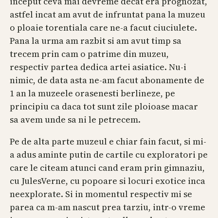
inceput ceva mai devreme decat era prognozat,
astfel incat am avut de infruntat pana la muzeu
o ploaie torentiala care ne-a facut ciuciulete.
Pana la urma am razbit si am avut timp sa
trecem prin cam o patrime din muzeu,
respectiv partea dedica artei asiatice. Nu-i
nimic, de data asta ne-am facut abonamente de
1 an la muzeele orasenesti berlineze, pe
principiu ca daca tot sunt zile ploioase macar
sa avem unde sa ni le petrecem.
Pe de alta parte muzeul e chiar fain facut, si mi-
a adus aminte putin de cartile cu exploratori pe
care le citeam atunci cand eram prin gimnaziu,
cu JulesVerne, cu popoare si locuri exotice inca
neexplorate. Si in momentul respectiv mi se
parea ca m-am nascut prea tarziu, intr-o vreme