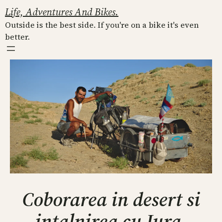
Skip
Life, Adventures And Bikes.
to
Outside is the best side. If you're on a bike it's even
content
better.
Coborarea in desert si
intalnirea cu Iura,