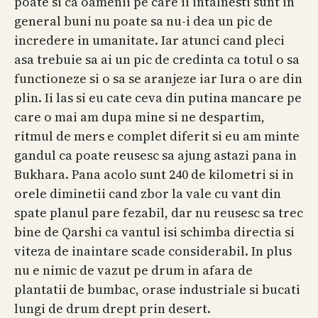
poate si ca oamenii pe care ii intalnesti sunt in
general buni nu poate sa nu-i dea un pic de
incredere in umanitate. Iar atunci cand pleci
asa trebuie sa ai un pic de credinta ca totul o sa
functioneze si o sa se aranjeze iar Iura o are din
plin. Ii las si eu cate ceva din putina mancare pe
care o mai am dupa mine si ne despartim,
ritmul de mers e complet diferit si eu am minte
gandul ca poate reusesc sa ajung astazi pana in
Bukhara. Pana acolo sunt 240 de kilometri si in
orele diminetii cand zbor la vale cu vant din
spate planul pare fezabil, dar nu reusesc sa trec
bine de Qarshi ca vantul isi schimba directia si
viteza de inaintare scade considerabil. In plus
nu e nimic de vazut pe drum in afara de
plantatii de bumbac, orase industriale si bucati
lungi de drum drept prin desert.