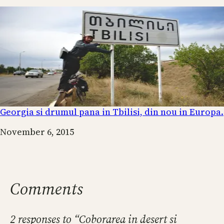
Georgia si drumul pana in Tbilisi, din nou in Europa.
Date
November 6, 2015
Comments
2 responses to “Coborarea in desert si