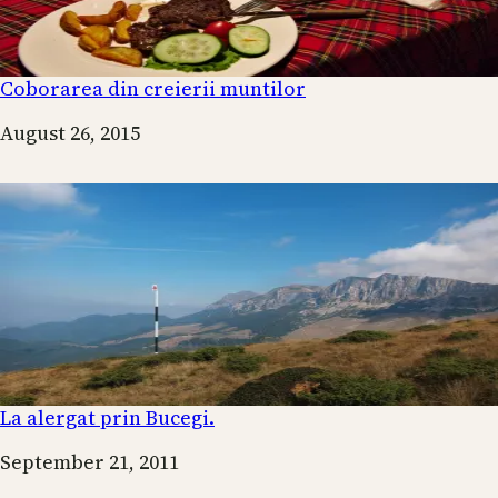
Coborarea din creierii muntilor
Date
August 26, 2015
La alergat prin Bucegi.
Date
September 21, 2011