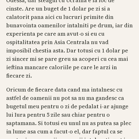
Odessa, dar steagul cu Ucraina e la loc de
cinste. Are un buget de 1 dolar pe zi si a
calatorit pana aici cu lucruri primite din
bunavointa oamenilor intalniti pe drum, iar din
experienta pe care am avut-o si eu cu
ospitalitatea prin Asia Centrala nu vad
imposibil chestia asta. Dar totusi cu 1 dolar pe
zi sincer mi se pare greu sa acoperi cu cea mai
ieftina mancare caloriile pe care le arzi in
fiecare zi.
Oricum de fiecare data cand ma intalnesc cu
astfel de oamenii nu pot sa nu ma gandesc ca
bugetul meu pentru o zi de pedalat i-ar ajunge
lui Iura pentru 5 zile sau chiar pentru o
saptamana. Si totusi eu unul nu as putea sa plec
in lume asa cum a facut-o el, dar faptul ca se