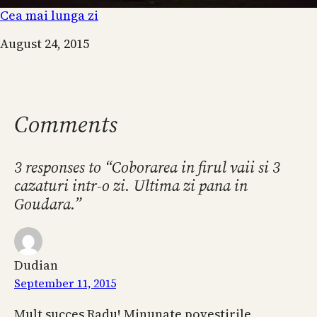
Cea mai lunga zi
Date
August 24, 2015
Comments
3 responses to “Coborarea in firul vaii si 3
cazaturi intr-o zi. Ultima zi pana in
Goudara.”
Dudian
September 11, 2015
Mult succes Radu! Minunate povestirile,