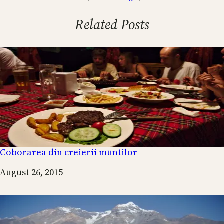
Related Posts
Coborarea din creierii muntilor
Date
August 26, 2015