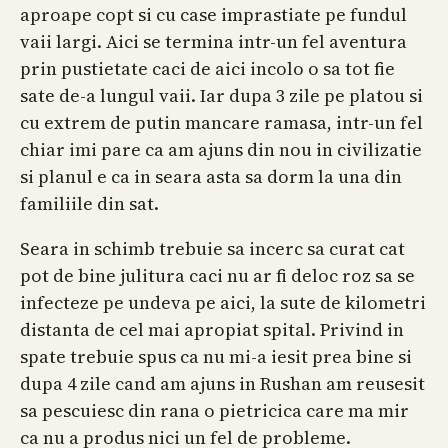
aproape copt si cu case imprastiate pe fundul
vaii largi. Aici se termina intr-un fel aventura
prin pustietate caci de aici incolo o sa tot fie
sate de-a lungul vaii. Iar dupa 3 zile pe platou si
cu extrem de putin mancare ramasa, intr-un fel
chiar imi pare ca am ajuns din nou in civilizatie
si planul e ca in seara asta sa dorm la una din
familiile din sat.
Seara in schimb trebuie sa incerc sa curat cat
pot de bine julitura caci nu ar fi deloc roz sa se
infecteze pe undeva pe aici, la sute de kilometri
distanta de cel mai apropiat spital. Privind in
spate trebuie spus ca nu mi-a iesit prea bine si
dupa 4 zile cand am ajuns in Rushan am reusesit
sa pescuiesc din rana o pietricica care ma mir
ca nu a produs nici un fel de probleme.