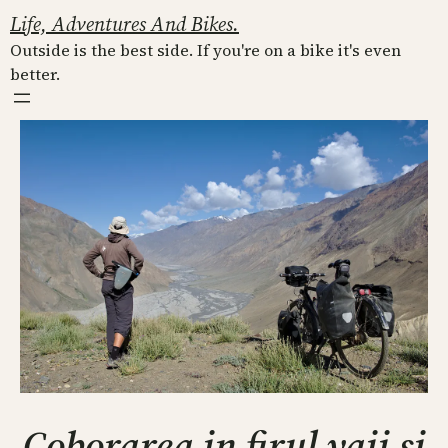
Skip
Life, Adventures And Bikes.
to
Outside is the best side. If you're on a bike it's even
content
better.
Coborarea in firul vaii si