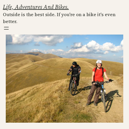
Skip
Life, Adventures And Bikes.
to
Outside is the best side. If you're on a bike it's even
content
better.