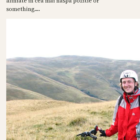
aliniate in cea mai naspa pozitie or
something….