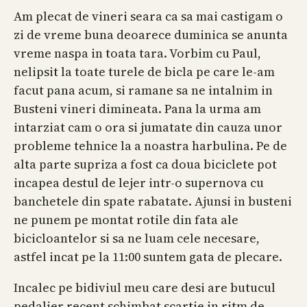
Am plecat de vineri seara ca sa mai castigam o
zi de vreme buna deoarece duminica se anunta
vreme naspa in toata tara. Vorbim cu Paul,
nelipsit la toate turele de bicla pe care le-am
facut pana acum, si ramane sa ne intalnim in
Busteni vineri dimineata. Pana la urma am
intarziat cam o ora si jumatate din cauza unor
probleme tehnice la a noastra harbulina. Pe de
alta parte supriza a fost ca doua biciclete pot
incapea destul de lejer intr-o supernova cu
banchetele din spate rabatate. Ajunsi in busteni
ne punem pe montat rotile din fata ale
bicicloantelor si sa ne luam cele necesare,
astfel incat pe la 11:00 suntem gata de plecare.
Incalec pe bidiviul meu care desi are butucul
pedalier recent schimbat scartie in ritm de