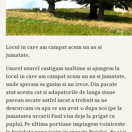
Locul in care am campat acum un an si
jumatate.
Usurel usurel castigam inaltime si ajungem la
locul in care am campat acum un an si jumatate,
unde speram sa gasim si un izvor. Din pacate
atat acesta cat si adapatorile de langa stane
pareau secate astfel incat a trebuit sa ne
descurcam cu apa ce am avut-o dupa noi (pe la
jumatatea urcarii Paul visa deja la prigat cu
pupla). Pe ultima portiune impingem voiniceste
la biciclete pana iesim in creasta Baiului, de aici