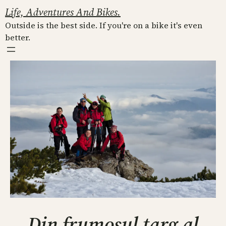
Skip
Life, Adventures And Bikes.
to
Outside is the best side. If you're on a bike it's even
content
better.
Din frumosul targ al