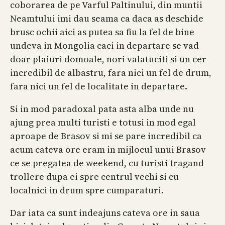
coborarea de pe Varful Paltinului, din muntii
Neamtului imi dau seama ca daca as deschide
brusc ochii aici as putea sa fiu la fel de bine
undeva in Mongolia caci in departare se vad
doar plaiuri domoale, nori valatuciti si un cer
incredibil de albastru, fara nici un fel de drum,
fara nici un fel de localitate in departare.
Si in mod paradoxal pata asta alba unde nu
ajung prea multi turisti e totusi in mod egal
aproape de Brasov si mi se pare incredibil ca
acum cateva ore eram in mijlocul unui Brasov
ce se pregatea de weekend, cu turisti tragand
trollere dupa ei spre centrul vechi si cu
localnici in drum spre cumparaturi.
Dar iata ca sunt indeajuns cateva ore in saua