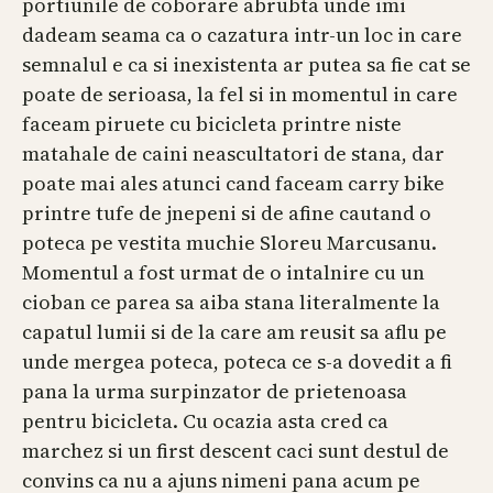
portiunile de coborare abrubta unde imi
dadeam seama ca o cazatura intr-un loc in care
semnalul e ca si inexistenta ar putea sa fie cat se
poate de serioasa, la fel si in momentul in care
faceam piruete cu bicicleta printre niste
matahale de caini neascultatori de stana, dar
poate mai ales atunci cand faceam carry bike
printre tufe de jnepeni si de afine cautand o
poteca pe vestita muchie Sloreu Marcusanu.
Momentul a fost urmat de o intalnire cu un
cioban ce parea sa aiba stana literalmente la
capatul lumii si de la care am reusit sa aflu pe
unde mergea poteca, poteca ce s-a dovedit a fi
pana la urma surpinzator de prietenoasa
pentru bicicleta. Cu ocazia asta cred ca
marchez si un first descent caci sunt destul de
convins ca nu a ajuns nimeni pana acum pe