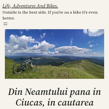
Skip
Life, Adventures And Bikes.
to
Outside is the best side. If you're on a bike it's even
content
better.
Din Neamtului pana in
Ciucas, in cautarea