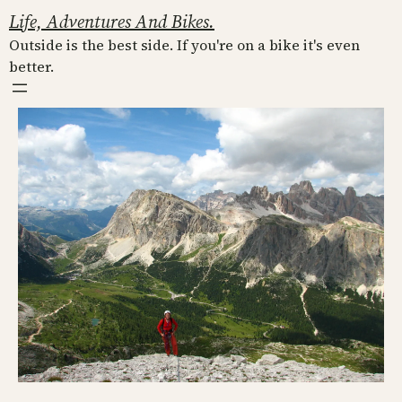
Skip
Life, Adventures And Bikes.
to
Outside is the best side. If you're on a bike it's even
content
better.