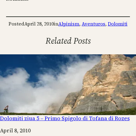
Posted
April 28, 2010
in
Alpinism
, 
Aventuros
, 
Dolomiti
Related Posts
Dolomiti ziua 5 – Primo Spigolo di Tofana di Rozes
Date
April 8, 2010