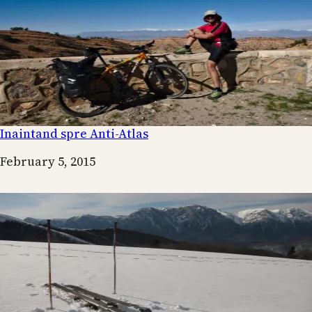
Inaintand spre Anti-Atlas
Date
February 5, 2015