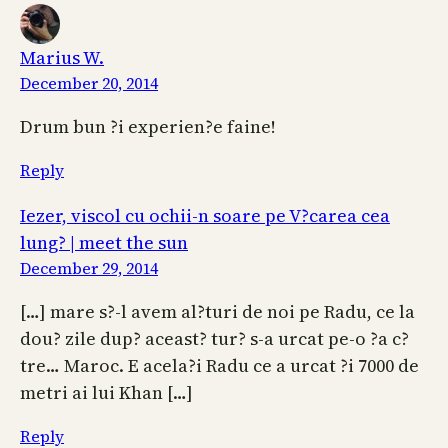
Marius W.
December 20, 2014
Drum bun ?i experien?e faine!
Reply
Iezer, viscol cu ochii-n soare pe V?carea cea
lung? | meet the sun
December 29, 2014
[…] mare s?-l avem al?turi de noi pe Radu, ce la
dou? zile dup? aceast? tur? s-a urcat pe-o ?a c?
tre… Maroc. E acela?i Radu ce a urcat ?i 7000 de
metri ai lui Khan […]
Reply