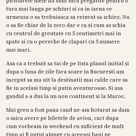
picioarele mele nu sunt inca pregatite pentru o
tura mai lunga pe schiuri si ca in iarna ce
urmeaza o sa trebuiasca sa reinvat sa schiez. Nu
o sa fie chiar de la zero dar e ca si cum as schia
cu centrul de greutate cu 5 centimetri mai in
spate si cu o pereche de clapari cu 5 numere
mai mari.
Asa ca a trebuit sa tai de pe lista planul initial si
dupa o luna de zile fara soare in Bucuresti am
inceput sa ma uit la destinatii mai calde care sa
fie in acelasi timp si putin aventuroase. Si asa
gandul s-a dus la un nou continent si la Maroc.
Mai greu a fost pana cand ne-am hotarat sa dam
o mica avere pe biletele de avion, caci dupa
cum vorbeam in weekend cu suficient de mult
timp ai fi putut ajunge cu aceeasi bani pe