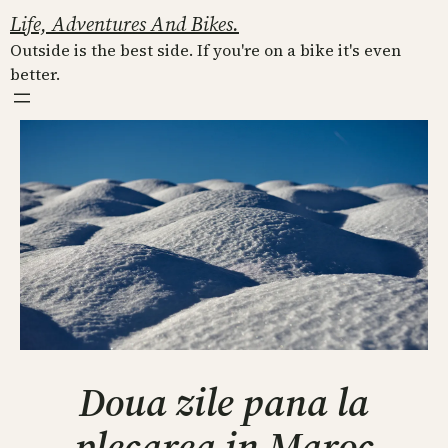
Skip
Life, Adventures And Bikes.
to
Outside is the best side. If you're on a bike it's even
content
better.
Doua zile pana la
plecarea in Maroc