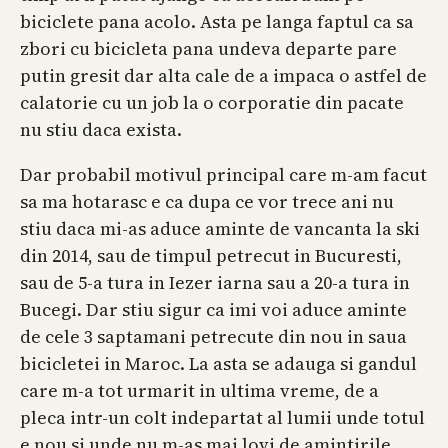
biciclete pana acolo. Asta pe langa faptul ca sa
zbori cu bicicleta pana undeva departe pare
putin gresit dar alta cale de a impaca o astfel de
calatorie cu un job la o corporatie din pacate
nu stiu daca exista.
Dar probabil motivul principal care m-am facut
sa ma hotarasc e ca dupa ce vor trece ani nu
stiu daca mi-as aduce aminte de vancanta la ski
din 2014, sau de timpul petrecut in Bucuresti,
sau de 5-a tura in Iezer iarna sau a 20-a tura in
Bucegi. Dar stiu sigur ca imi voi aduce aminte
de cele 3 saptamani petrecute din nou in saua
bicicletei in Maroc. La asta se adauga si gandul
care m-a tot urmarit in ultima vreme, de a
pleca intr-un colt indepartat al lumii unde totul
e nou si unde nu m-as mai lovi de amintirile