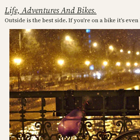
Skip
Life, Adventures And Bikes.
to
Outside is the best side. If you're on a bike it's even
content