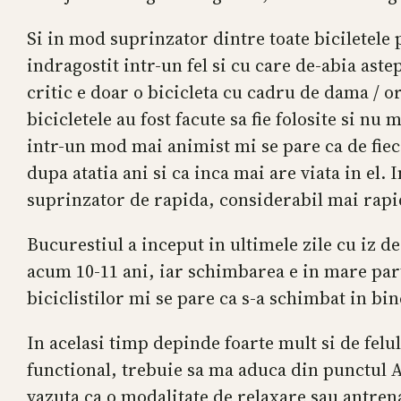
Si in mod suprinzator dintre toate biciletele
indragostit intr-un fel si cu care de-abia aste
critic e doar o bicicleta cu cadru de dama / o
bicicletele au fost facute sa fie folosite si n
intr-un mod mai animist mi se pare ca de fieca
dupa atatia ani si ca inca mai are viata in el
suprinzator de rapida, considerabil mai rapid
Bucurestiul a inceput in ultimele zile cu iz d
acum 10-11 ani, iar schimbarea e in mare part
biciclistilor mi se pare ca s-a schimbat in bi
In acelasi timp depinde foarte mult si de felul
functional, trebuie sa ma aduca din punctul A 
vazuta ca o modalitate de relaxare sau antren