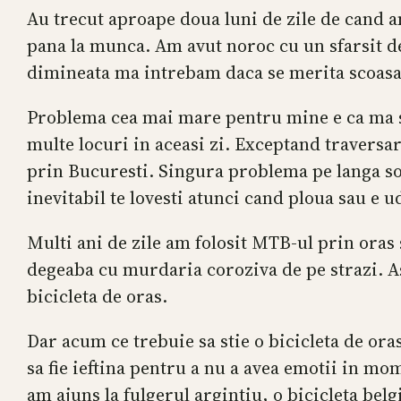
Au trecut aproape doua luni de zile de cand a
pana la munca. Am avut noroc cu un sfarsit de
dimineata ma intrebam daca se merita scoasa 
Problema cea mai mare pentru mine e ca ma sim
multe locuri in aceasi zi. Exceptand traversar
prin Bucuresti. Singura problema pe langa sofe
inevitabil te lovesti atunci cand ploua sau e u
Multi ani de zile am folosit MTB-ul prin oras s
degeaba cu murdaria coroziva de pe strazi. As
bicicleta de oras.
Dar acum ce trebuie sa stie o bicicleta de ora
sa fie ieftina pentru a nu a avea emotii in mom
am ajuns la fulgerul argintiu, o bicicleta bel