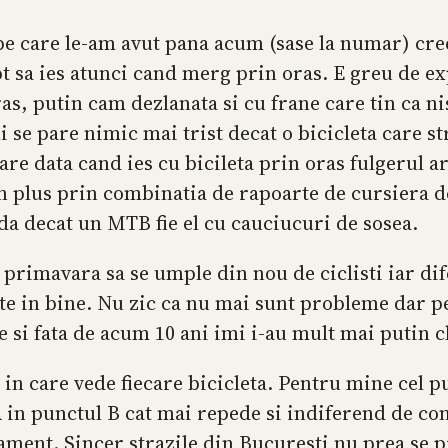
 pe care le-am avut pana acum (sase la numar) cre
pt sa ies atunci cand merg prin oras. E greu de ex
ras, putin cam dezlanata si cu frane care tin ca ni
u mi se pare nimic mai trist decat o bicicleta care 
re data cand ies cu bicileta prin oras fulgerul arg
. In plus prin combinatia de rapoarte de cursiera 
a decat un MTB fie el cu cauciucuri de sosea.
e primavara sa se umple din nou de ciclisti iar di
e in bine. Nu zic ca nu mai sunt probleme dar pe
ne si fata de acum 10 ani imi i-au mult mai putin 
 in care vede fiecare bicicleta. Pentru mine cel pu
in punctul B cat mai repede si indiferend de cond
ament. Sincer strazile din Bucuresti nu prea se pr