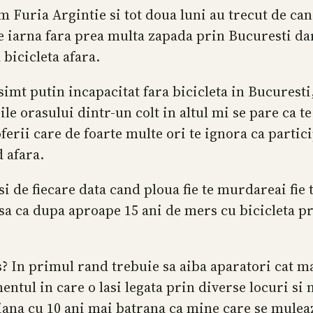
m Furia Argintie si tot doua luni au trecut de can
 iarna fara prea multa zapada prin Bucuresti dar c
bicicleta afara.
t putin incapacitat fara bicicleta in Bucuresti,
ile orasului dintr-un colt in altul mi se pare ca t
rii care de foarte multe ori te ignora ca partici
d afara.
i de fiecare data cand ploua fie te murdareai fie 
a ca dupa aproape 15 ani de mers cu bicicleta pr
s? In primul rand trebuie sa aiba aparatori cat m
entul in care o lasi legata prin diverse locuri si n
giana cu 10 ani mai batrana ca mine care se mulea