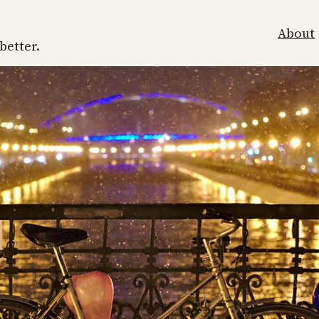
About
 better.