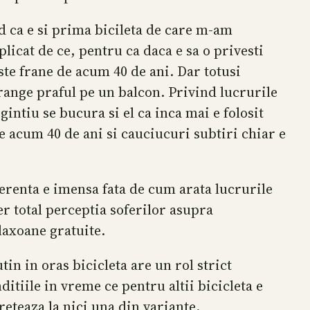
d ca e si prima bicileta de care m-am
plicat de ce, pentru ca daca e sa o privesti
ste frane de acum 40 de ani. Dar totusi
strange praful pe un balcon. Privind lucrurile
intiu se bucura si el ca inca mai e folosit
de acum 40 de ani si cauciucuri subtiri chiar e
ferenta e imensa fata de cum arata lucrurile
r total perceptia soferilor asupra
claxoane gratuite.
tin in oras bicicleta are un rol strict
itiile in vreme ce pentru altii bicicleta e
eteaza la nici una din variante.