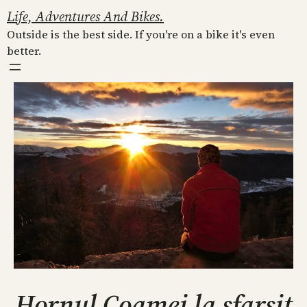
Skip
Life, Adventures And Bikes.
to
Outside is the best side. If you're on a bike it's even
content
better.
Hornul Coamei la sfarsit