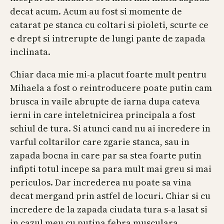
decat acum. Acum au fost si momente de
catarat pe stanca cu coltari si pioleti, scurte ce
e drept si intrerupte de lungi pante de zapada
inclinata.
Chiar daca mie mi-a placut foarte mult pentru
Mihaela a fost o reintroducere poate putin cam
brusca in vaile abrupte de iarna dupa cateva
ierni in care inteletnicirea principala a fost
schiul de tura. Si atunci cand nu ai incredere in
varful coltarilor care zgarie stanca, sau in
zapada bocna in care par sa stea foarte putin
infipti totul incepe sa para mult mai greu si mai
periculos. Dar increderea nu poate sa vina
decat mergand prin astfel de locuri. Chiar si cu
incredere de la zapada ciudata tura s-a lasat si
in cazul meu cu putina febra musculara…