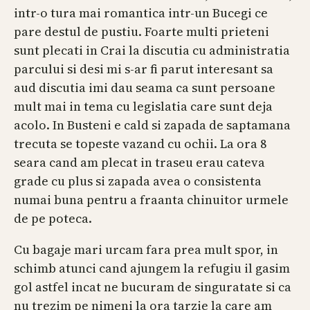
intr-o tura mai romantica intr-un Bucegi ce
pare destul de pustiu. Foarte multi prieteni
sunt plecati in Crai la discutia cu administratia
parcului si desi mi s-ar fi parut interesant sa
aud discutia imi dau seama ca sunt persoane
mult mai in tema cu legislatia care sunt deja
acolo. In Busteni e cald si zapada de saptamana
trecuta se topeste vazand cu ochii. La ora 8
seara cand am plecat in traseu erau cateva
grade cu plus si zapada avea o consistenta
numai buna pentru a fraanta chinuitor urmele
de pe poteca.
Cu bagaje mari urcam fara prea mult spor, in
schimb atunci cand ajungem la refugiu il gasim
gol astfel incat ne bucuram de singuratate si ca
nu trezim pe nimeni la ora tarzie la care am