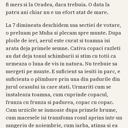
fi mers si la Oradea, daca trebuia. O data la
patru ani chiar nu e un efort atat de mare.
La 7 dimineata deschidem usa sectiei de votare,
o preluam pe Muha si plecam spre munte. Dupa
ploile de ieri, aerul este curat si toamna isi
arata deja primele semne. Cativa copaci razleti
au dat deja tonul schimbarii si stim cu totii ca
urmeaza o luna de vis in natura. Nu trebuie sa
mergeti pe munte. E suficient sa iesiti in parc, e
suficienta o plimbare prin una din padurile din
jurul orasului in care stati. Urmariti cum se
instaleaza toamna, cum cuprinde copacul,
frunza cu frunza si padurea, copac cu copac.
Cum urzicile se inmoaie dupa primele brume,
cum macesele isi transfoma rosul aprins intr-un
sangeriu de noiembrie, cum iarba, atinsa si ea