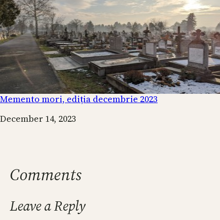
Memento mori, ediția decembrie 2023
Date
December 14, 2023
Comments
Leave a Reply