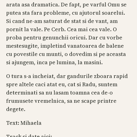
arata asa dramatica. De fapt, pe varful Omu se
putea sta fara probleme, cu ajutorul soarelui.
Si cand ne-am saturat de stat si de vant, am
pornit la vale. Pe Cerb. Cea mai cea vale. O
proba pentru genunchii oricui. Dar cu vorbe
mestesugite, impletind vanatoarea de balene
cu povestile cu munti, o dovedim si pe aceasta
si ajungem, inca pe lumina, la masini.
O tura s-a incheiat, dar gandurile zboara rapid
spre altele caci atat eu, cat si Radu, suntem
determinati sa nu lasam toamna cea de-o
frumusete vremelnica, sa ne scape printre
degete.
Text: Mihaela
Track si date aici: