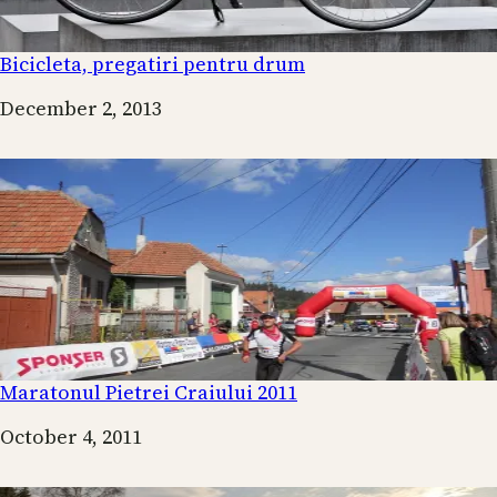
Bicicleta, pregatiri pentru drum
Date
December 2, 2013
Maratonul Pietrei Craiului 2011
Date
October 4, 2011