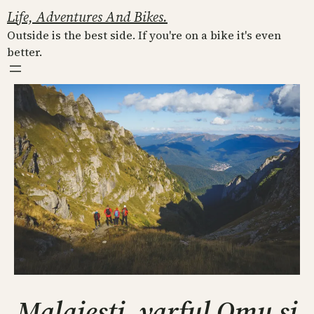
Skip
Life, Adventures And Bikes.
to
Outside is the best side. If you're on a bike it's even
content
better.
Malaiesti, varful Omu si