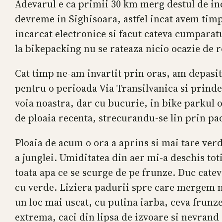
Adevarul e ca primii 30 km merg destul de in
devreme in Sighisoara, astfel incat avem timp
incarcat electronice si facut cateva cumparat
la bikepacking nu se rateaza nicio ocazie de 
Cat timp ne-am invartit prin oras, am depasit 
pentru o perioada Via Transilvanica si prind
voia noastra, dar cu bucurie, in bike parkul o
de ploaia recenta, strecurandu-se lin prin pa
Ploaia de acum o ora a aprins si mai tare ver
a junglei. Umiditatea din aer mi-a deschis toti
toata apa ce se scurge de pe frunze. Duc catev
cu verde. Liziera padurii spre care mergem nu
un loc mai uscat, cu putina iarba, ceva frunze
extrema, caci din lipsa de izvoare si nevrand