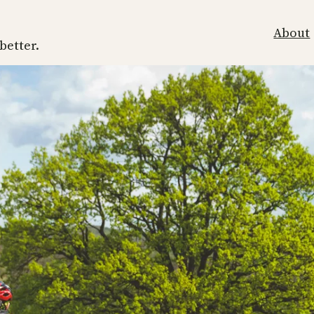
About
 better.