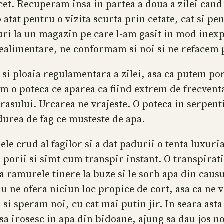
cet. Recuperam insa in partea a doua a zilei can
 atat pentru o vizita scurta prin cetate, cat si p
uri la un magazin pe care l-am gasit in mod inexp
realimentare, ne conformam si noi si ne refacem p
si ploaia regulamentara a zilei, asa ca putem por
em o poteca ce aparea ca fiind extrem de frecven
rasului. Urcarea ne vrajeste. O poteca in serpentin
durea de fag ce musteste de apa.
dele crud al fagilor si a dat padurii o tenta luxu
 porii si simt cum transpir instant. O transpirati
a ramurele tinere la buze si le sorb apa din caus
 ne ofera niciun loc propice de cort, asa ca ne v
 si speram noi, cu cat mai putin jir. In seara as
 sa irosesc in apa din bidoane, ajung sa dau jos n