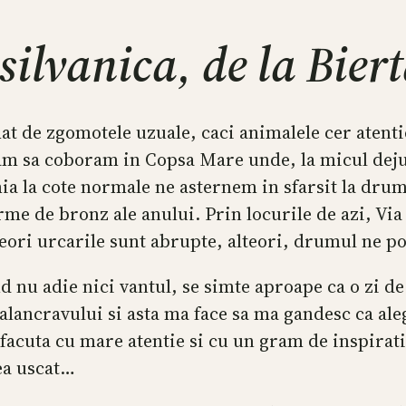
silvanica, de la Bier
t de zgomotele uzuale, caci animalele cer atentie
am sa coboram in Copsa Mare unde, la micul dejun
mia la cote normale ne asternem in sfarsit la drum
me de bronz ale anului. Prin locurile de azi, Via 
ori urcarile sunt abrupte, alteori, drumul ne poa
nd nu adie nici vantul, se simte aproape ca o zi d
alancravului si asta ma face sa ma gandesc ca al
facuta cu mare atentie si cu un gram de inspira
ea uscat…