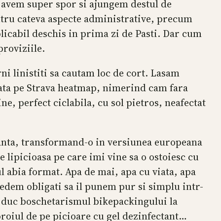
d avem super spor si ajungem destul de
entru cateva aspecte administrative, precum
licabil deschis in prima zi de Pasti. Dar cum
roviziile.
ni linistiti sa cautam loc de cort. Lasam
tata pe Strava heatmap, nimerind cam fara
e, perfect ciclabila, cu sol pietros, neafectat
rianta, transformand-o in versiunea europeana
e lipicioasa pe care imi vine sa o ostoiesc cu
ul abia format. Apa de mai, apa cu viata, apa
edem obligati sa il punem pur si simplu intr-
ta duc boschetarismul bikepackingului la
oroiul de pe picioare cu gel dezinfectant…