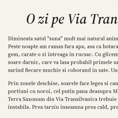
O zi pe Via Tran
Dimineata satul “suna” mult mai natural anima
Peste noapte am ramas fara apa, asa ca hotar
gem, carate o zi intreaga in rucsac. Cu glice
soare darnic, care va lasa probabil primele ur
sarind fiecare muchie si coborand in sate. Une
Prin zonele deschise, soarele face legea si ca
portiuni cu noroi, cel putin pana deasupra M
Terra Saxonum din Via Transilvanica trebuie 
instabila. Prea tarziu inseamna prea cald, pr