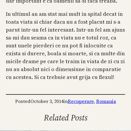
dar important e ca oamenii sa-si faca treaba.
In ultimul an am stat mai mult in spital decat in
toata viata si chiar daca nu a fost placut mi s-a
parut intr-un fel interesant. Intr-un fel am ajuns
sa-mi dau seama ca in viata nu e totul roz, ca
sunt unele pierderi ce nu pot fi inlocuite ca
exista si durere, boala si moarte, si ca multe din
micile drame pe care le traim in viata de zi cu zi
nu au absolut nici o dimensiune in comparatie
cu acestea. Si ca trebuie avut grija cu flexul!
Posted
October 3, 2014
in
Recuperare
, 
Romania
Related Posts