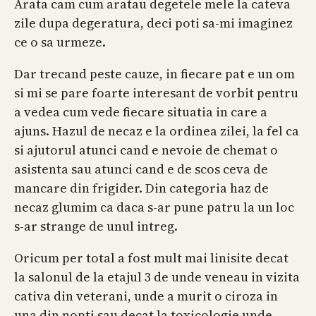
Arata cam cum aratau degetele mele la cateva
zile dupa degeratura, deci poti sa-mi imaginez
ce o sa urmeze.
Dar trecand peste cauze, in fiecare pat e un om
si mi se pare foarte interesant de vorbit pentru
a vedea cum vede fiecare situatia in care a
ajuns. Hazul de necaz e la ordinea zilei, la fel ca
si ajutorul atunci cand e nevoie de chemat o
asistenta sau atunci cand e de scos ceva de
mancare din frigider. Din categoria haz de
necaz glumim ca daca s-ar pune patru la un loc
s-ar strange de unul intreg.
Oricum per total a fost mult mai linisite decat
la salonul de la etajul 3 de unde veneau in vizita
cativa din veterani, unde a murit o ciroza in
una din nopti sau decat la toxicologie unde