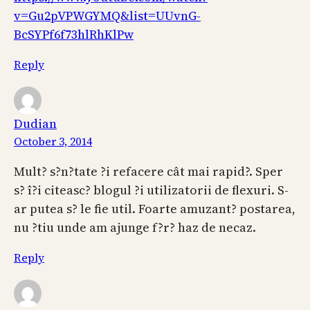
v=Gu2pVPWGYMQ&list=UUvnG-
BcSYPf6f73hlRhKlPw
Reply
Dudian
October 3, 2014
Mult? s?n?tate ?i refacere cât mai rapid?. Sper
s? î?i citeasc? blogul ?i utilizatorii de flexuri. S-
ar putea s? le fie util. Foarte amuzant? postarea,
nu ?tiu unde am ajunge f?r? haz de necaz.
Reply