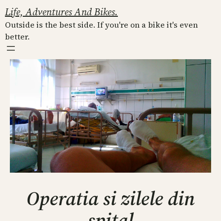
Skip
Life, Adventures And Bikes.
to
Outside is the best side. If you're on a bike it's even
content
better.
Operatia si zilele din
spital