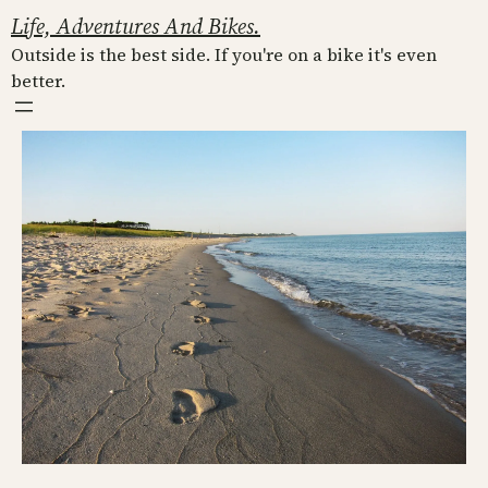
Skip
Life, Adventures And Bikes.
to
Outside is the best side. If you're on a bike it's even
content
better.