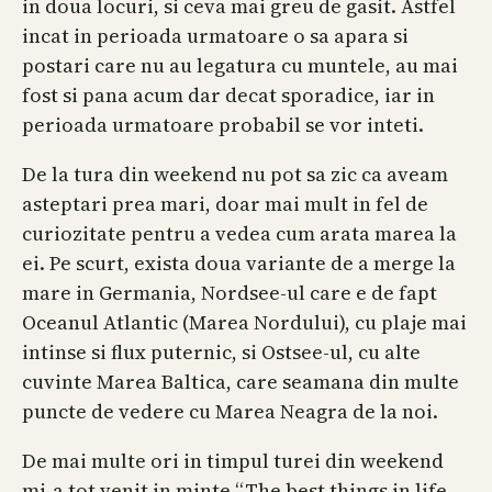
in doua locuri, si ceva mai greu de gasit. Astfel
incat in perioada urmatoare o sa apara si
postari care nu au legatura cu muntele, au mai
fost si pana acum dar decat sporadice, iar in
perioada urmatoare probabil se vor inteti.
De la tura din weekend nu pot sa zic ca aveam
asteptari prea mari, doar mai mult in fel de
curiozitate pentru a vedea cum arata marea la
ei. Pe scurt, exista doua variante de a merge la
mare in Germania, Nordsee-ul care e de fapt
Oceanul Atlantic (Marea Nordului), cu plaje mai
intinse si flux puternic, si Ostsee-ul, cu alte
cuvinte Marea Baltica, care seamana din multe
puncte de vedere cu Marea Neagra de la noi.
De mai multe ori in timpul turei din weekend
mi-a tot venit in minte “The best things in life