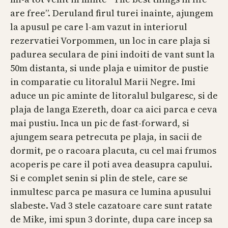
are free”. Deruland firul turei inainte, ajungem
la apusul pe care l-am vazut in interiorul
rezervatiei Vorpommen, un loc in care plaja si
padurea seculara de pini indoiti de vant sunt la
50m distanta, si unde plaja e uimitor de pustie
in comparatie cu litoralul Marii Negre. Imi
aduce un pic aminte de litoralul bulgaresc, si de
plaja de langa Ezereth, doar ca aici parca e ceva
mai pustiu. Inca un pic de fast-forward, si
ajungem seara petrecuta pe plaja, in sacii de
dormit, pe o racoara placuta, cu cel mai frumos
acoperis pe care il poti avea deasupra capului.
Si e complet senin si plin de stele, care se
inmultesc parca pe masura ce lumina apusului
slabeste. Vad 3 stele cazatoare care sunt ratate
de Mike, imi spun 3 dorinte, dupa care incep sa