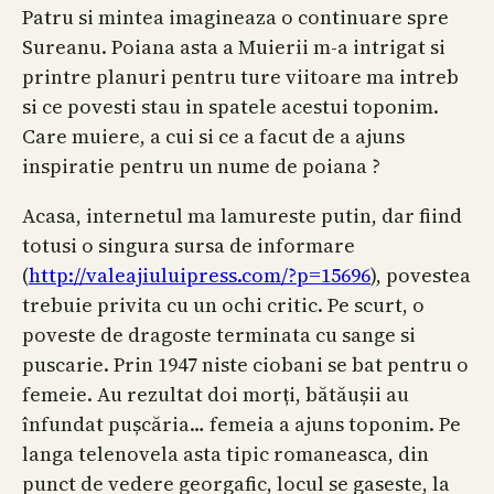
Patru si mintea imagineaza o continuare spre
Sureanu. Poiana asta a Muierii m-a intrigat si
printre planuri pentru ture viitoare ma intreb
si ce povesti stau in spatele acestui toponim.
Care muiere, a cui si ce a facut de a ajuns
inspiratie pentru un nume de poiana ?
Acasa, internetul ma lamureste putin, dar fiind
totusi o singura sursa de informare
(
http://valeajiuluipress.com/?p=15696
), povestea
trebuie privita cu un ochi critic. Pe scurt, o
poveste de dragoste terminata cu sange si
puscarie. Prin 1947 niste ciobani se bat pentru o
femeie. Au rezultat doi morți, bătăușii au
înfundat pușcăria… femeia a ajuns toponim. Pe
langa telenovela asta tipic romaneasca, din
punct de vedere georgafic, locul se gaseste, la