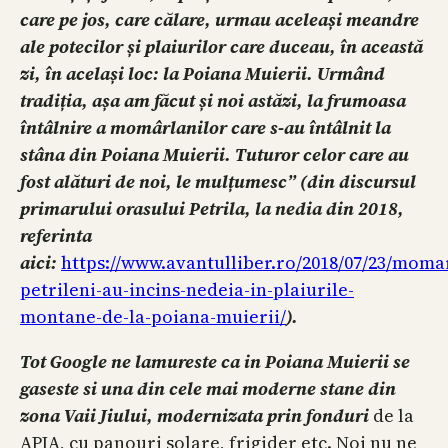
care pe jos, care călare, urmau aceleași meandre
ale potecilor și plaiurilor care duceau, în această
zi, în același loc: la Poiana Muierii. Urmând
tradiția, așa am făcut și noi astăzi, la frumoasa
întâlnire a momârlanilor care s-au întâlnit la
stâna din Poiana Muierii. Tuturor celor care au
fost alături de noi, le mulțumesc” (din discursul
primarului orasului Petrila, la nedia din 2018,
referinta
aici:
https://www.avantulliber.ro/2018/07/23/momar
petrileni-au-incins-nedeia-in-plaiurile-
montane-de-la-poiana-muierii/
).
Tot Google ne lamureste ca in Poiana Muierii se
gaseste si una din cele mai moderne stane din
zona Vaii Jiului, modernizata prin fonduri
de la
APIA, cu panouri solare, frigider etc. Noi nu ne