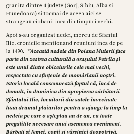
granita dintre 4 judete (Gorj, Sibiu, Alba si
Hunedoara) si tocmai de aceea aici se
strangeau ciobanii inca din timpuri vechi.
Apoi s-au organizat nedei, mereu de Sfantul
Ilie. cronicile mentionand reuniuni inca de pe
la 1490. “
”Această nedeie din Poiana Muierii face
parte din zestrea culturală a orașului Petrila și
este unul dintre obiceiurile cele mai vechi,
respectate cu sfințenie de momârlanii noștri.
Istoria locală consemnează faptul că, încă de
demult, în duminica din apropierea sărbătorii
Sfântului Ilie, locuitorii din satele învecinate
luau drumul plaiurilor pentru a ajunge la timp la
nedeia pe care o așteptau an de an, cu toate
pregătitile necesare unui asemenea eveniment.
Bărbați și femei, copii și vârstnici deopotrivă,