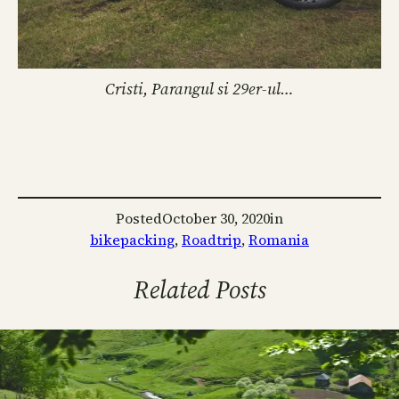
Cristi, Parangul si 29er-ul…
Posted
October 30, 2020
in
bikepacking
, 
Roadtrip
, 
Romania
Related Posts