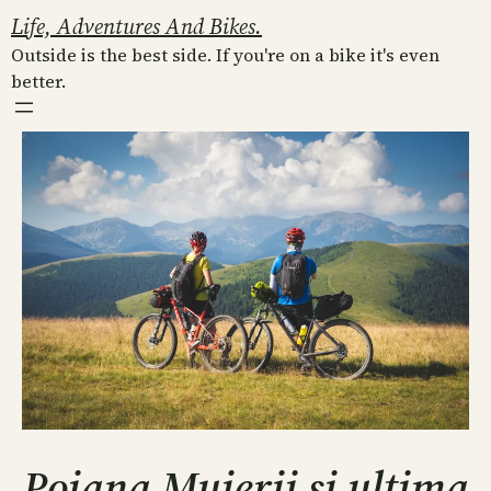
Skip
Life, Adventures And Bikes.
to
Outside is the best side. If you're on a bike it's even
content
better.
Poiana Muierii si ultima