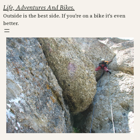
Skip
Life, Adventures And Bikes.
to
Outside is the best side. If you're on a bike it's even
content
better.