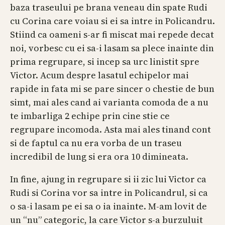
baza traseului pe brana veneau din spate Rudi
cu Corina care voiau si ei sa intre in Policandru.
Stiind ca oameni s-ar fi miscat mai repede decat
noi, vorbesc cu ei sa-i lasam sa plece inainte din
prima regrupare, si incep sa urc linistit spre
Victor. Acum despre lasatul echipelor mai
rapide in fata mi se pare sincer o chestie de bun
simt, mai ales cand ai varianta comoda de a nu
te imbarliga 2 echipe prin cine stie ce
regrupare incomoda. Asta mai ales tinand cont
si de faptul ca nu era vorba de un traseu
incredibil de lung si era ora 10 dimineata.
In fine, ajung in regrupare si ii zic lui Victor ca
Rudi si Corina vor sa intre in Policandrul, si ca
o sa-i lasam pe ei sa o ia inainte. M-am lovit de
un “nu” categoric, la care Victor s-a burzuluit