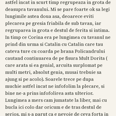
astfel incat in scurt timp regrupeaza in grota de
deasupra tavanului. Mi se pare foarte ok sa legi
lungimile astea doua asa, deoarece eviti
plecarea pe gresia friabila de sub tavan, iar
regruparea in grota e destul de ferita si intima.
In timp ce Corina era pe lungimea cu tavanul ne
prind din urma si Catalin cu Catalin care tau
cateva ture cu coarda pe brana Policandrului
cautand continuarea de pe fisura Mult Dorita (
care arata si ea genial, arcuita surplomat pe
multi metri, absolut genia, musai trebuie sa
ajung si pe acolo). Soarele trece pe dupa
muchie astfel incat ne infofolim la plecare, si
bine ne-a prins infofolirea asta ulterior.
Lungimea a mers cam jumatate la liber, mai cu
bucla ici colo dar oricum e de tras destul de
serios, mi s-a parut ca e nevoie de ceva forta in