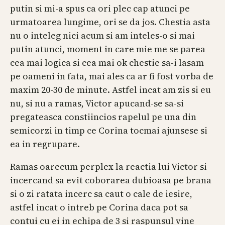
putin si mi-a spus ca ori plec cap atunci pe
urmatoarea lungime, ori se da jos. Chestia asta
nu o inteleg nici acum si am inteles-o si mai
putin atunci, moment in care mie me se parea
cea mai logica si cea mai ok chestie sa-i lasam
pe oameni in fata, mai ales ca ar fi fost vorba de
maxim 20-30 de minute. Astfel incat am zis si eu
nu, si nu a ramas, Victor apucand-se sa-si
pregateasca constiincios rapelul pe una din
semicorzi in timp ce Corina tocmai ajunsese si
ea in regrupare.
Ramas oarecum perplex la reactia lui Victor si
incercand sa evit coborarea dubioasa pe brana
si o zi ratata incerc sa caut o cale de iesire,
astfel incat o intreb pe Corina daca pot sa
contui cu ei in echipa de 3 si raspunsul vine