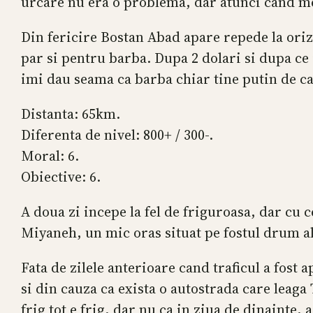
urcare nu era o problema, dar atunci cand mer
Din fericire Bostan Abad apare repede la orizo
par si pentru barba. Dupa 2 dolari si dupa ce i
imi dau seama ca barba chiar tine putin de cal
Distanta: 65km.
Diferenta de nivel: 800+ / 300-.
Moral: 6.
Obiective: 6.
A doua zi incepe la fel de friguroasa, dar cu c
Miyaneh, un mic oras situat pe fostul drum al
Fata de zilele anterioare cand traficul a fos
si din cauza ca exista o autostrada care lea
frig tot e frig, dar nu ca in ziua de dinainte,