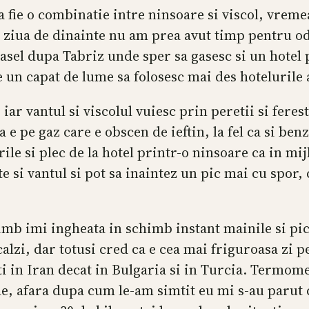
 fie o combinatie intre ninsoare si viscol, vremea
 ziua de dinainte nu am prea avut timp pentru 
asel dupa Tabriz unde sper sa gasesc si un hotel p
e un capat de lume sa folosesc mai des hotelurile
r vantul si viscolul vuiesc prin peretii si ferestr
a e pe gaz care e obscen de ieftin, la fel ca si ben
rile si plec de la hotel printr-o ninsoare ca in mij
te si vantul si pot sa inaintez un pic mai cu spor
b imi ingheata in schimb instant mainile si picio
alzi, dar totusi cred ca e cea mai friguroasa zi
titi in Iran decat in Bulgaria si in Turcia. Termom
de, afara dupa cum le-am simtit eu mi s-au parut 