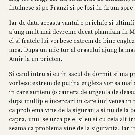
intalnesc si pe Franzi si pe Josi in drum sp
Iar de data aceasta vantul e prielnic si ultimi
ajung mult mai devreme decat planuiam in Miy
el si fratele lui vorbesc extrem de bine engle
mea. Dupa un mic tur al orasului ajung la mas
Amir la un prieten.
Si cand intru si eu in sacul de dormit si ma 
vorbesc extrem de putina engleza vor sa mai s
in care suntem (o camera de urgenta de deasu
dupa multiple incercari in care imi venea in
ca problema vine de la siguranta si nu de la be
capra, unul se urca pe el si eu si cu celalalt 
seama ca problema vine de la siguranta. Iar in