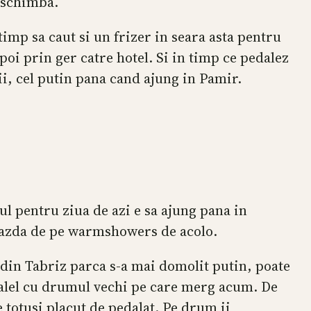
e schimba.
timp sa caut si un frizer in seara asta pentru
apoi prin ger catre hotel. Si in timp ce pedalez
ii, cel putin pana cand ajung in Pamir.
nul pentru ziua de azi e sa ajung pana in
 gazda de pe warmshowers de acolo.
 din Tabriz parca s-a mai domolit putin, poate
ralel cu drumul vechi pe care merg acum. De
e totusi placut de pedalat. Pe drum ii