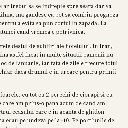
 ar trebui sa se indrepte spre seara dar va
odihna, ma gandesc ca pot sa combin prognoza
entru a evita sa pun cortul in zapada. La
 atunci cand vremea e potrivnica.
ele destul de subtiri ale hotelului. In Iran,
zina astfel incat in multe situatii oamenii nu
loc de ianuarie, iar fata de zilele trecute totul
, chiar daca drumul e in urcare pentru primii
arele, cu tot cu 2 perechi de ciorapi si cu
 pe care am prins-o pana acum de cand am
etrul ceasului care e in geanta de ghidon
ca erau pe undeva pe la -10. Pe portiunile de