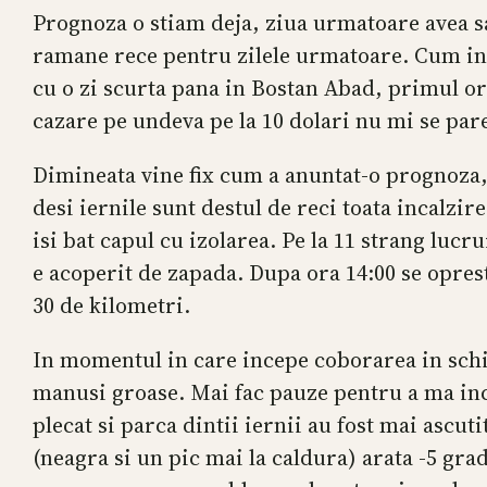
Prognoza o stiam deja, ziua urmatoare avea sa
ramane rece pentru zilele urmatoare. Cum in
cu o zi scurta pana in Bostan Abad, primul or
cazare pe undeva pe la 10 dolari nu mi se par
Dimineata vine fix cum a anuntat-o prognoza, ia
desi iernile sunt destul de reci toata incalzire
isi bat capul cu izolarea. Pe la 11 strang lucru
e acoperit de zapada. Dupa ora 14:00 se opres
30 de kilometri.
In momentul in care incepe coborarea in schim
manusi groase. Mai fac pauze pentru a ma inc
plecat si parca dintii iernii au fost mai ascu
(neagra si un pic mai la caldura) arata -5 gra