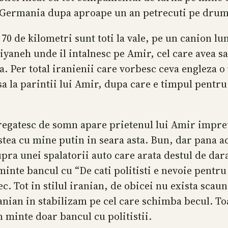
re Germania dupa aproape un an petrecuti pe drum
i 70 de kilometri sunt toti la vale, pe un canion l
aneh unde il intalnesc pe Amir, cel care avea sa
za. Per total iranienii care vorbesc ceva engleza 
a la parintii lui Amir, dupa care e timpul pentru
pregatesc de somn apare prietenul lui Amir impreu
tea cu mine putin in seara asta. Bun, dar pana a
pra unei spalatorii auto care arata destul de da
 minte bancul cu “De cati politisti e nevoie pent
c. Tot in stilul iranian, de obicei nu exista scaun
iranian in stabilizam pe cel care schimba becul. T
 minte doar bancul cu politistii.