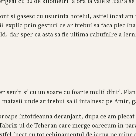
geai cu 30 de kilometri la ora la vale situatia s
nt si gasesc cu usurinta hotelul, astfel incat am 
i explic prin gesturi ce ar trebui sa faca plec in
d, dar sper ca asta sa fie ultima rabufnire a iern
er senin si cu un soare cu foarte multi dinti. Pla
 matasii unde ar trebui sa il intalnesc pe Amir,
t aproape intotdeauna deranjant, dupa ce am plecat
ga Tabriz-ul de Teheran care merge oarecum in pa
 astfel incat cu tot echipamentul de iarna pe mine 