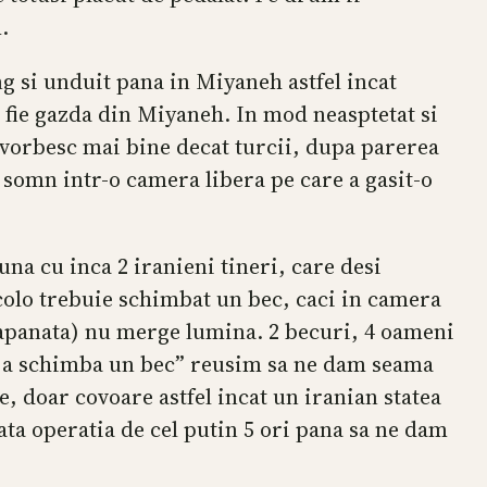
.
ung si unduit pana in Miyaneh astfel incat
 fie gazda din Miyaneh. In mod neasptetat si
o vorbesc mai bine decat turcii, dupa parerea
 somn intr-o camera libera pe care a gasit-o
na cu inca 2 iranieni tineri, care desi
colo trebuie schimbat un bec, caci in camera
rapanata) nu merge lumina. 2 becuri, 4 oameni
ru a schimba un bec” reusim sa ne dam seama
e, doar covoare astfel incat un iranian statea
oata operatia de cel putin 5 ori pana sa ne dam