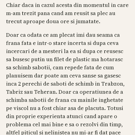
Chiar daca in cazul acesta din momentul in care
m-am trezit pana cand am reusit sa plec au
trecut aproape doua ore si jumatate.
Doar ca odata ce am plecat imi dau seama ca
frana fata e intr-o stare incerta si dupa ceva
incercari de a mesteri la ea si dupa ce reusesc
sa busesc putin un filet de plastic ma hotarasc
sa schimb sabotii, cam repede fata de cum
planuisem dar poate am ceva sanse sa gasesc
inca 2 perechi de saboti de schimb in Trabzon,
Tabriz sau Teheran. Doar ca operatiunea de a
schimba sabotii de frana cu mainile inghetate
pe viscol nu a fost chiar asa de placuta. Totusi
din proprie experienta atunci cand apare o
problema cel mai bine e sa o rezolvi din timp,
altfel piticul si nelinistea nu mi-ar fi dat pace