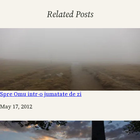
Related Posts
Spre Omu intr-o jumatate de zi
Date
May 17, 2012