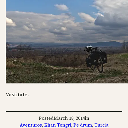
Vastitate.
Posted
March 18, 2014
in
Aventuros
, 
Khan Tengri
, 
Pe drum
, 
Turcia