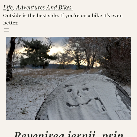
Skip
Life, Adventures And Bikes.
to
Outside is the best side. If you're on a bike it's even
content
better.
Revenirea iernii, prin