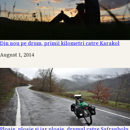
Din nou pe drum, primii kilometri catre Karakol
Date
August 1, 2014
Ploaie, ploaie si iar ploaie, drumul catre Safranbolu