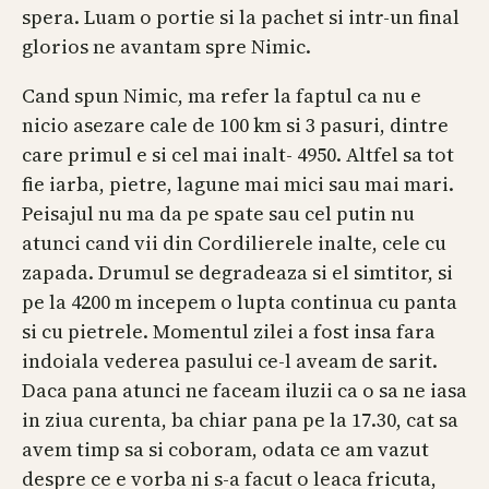
spera. Luam o portie si la pachet si intr-un final
glorios ne avantam spre Nimic.
Cand spun Nimic, ma refer la faptul ca nu e
nicio asezare cale de 100 km si 3 pasuri, dintre
care primul e si cel mai inalt- 4950. Altfel sa tot
fie iarba, pietre, lagune mai mici sau mai mari.
Peisajul nu ma da pe spate sau cel putin nu
atunci cand vii din Cordilierele inalte, cele cu
zapada. Drumul se degradeaza si el simtitor, si
pe la 4200 m incepem o lupta continua cu panta
si cu pietrele. Momentul zilei a fost insa fara
indoiala vederea pasului ce-l aveam de sarit.
Daca pana atunci ne faceam iluzii ca o sa ne iasa
in ziua curenta, ba chiar pana pe la 17.30, cat sa
avem timp sa si coboram, odata ce am vazut
despre ce e vorba ni s-a facut o leaca fricuta,