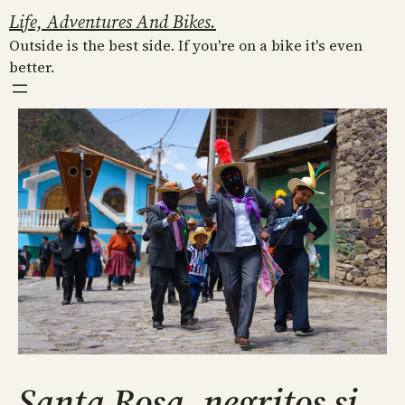
Skip
Life, Adventures And Bikes.
to
Outside is the best side. If you're on a bike it's even
content
better.
Santa Rosa, negritos si