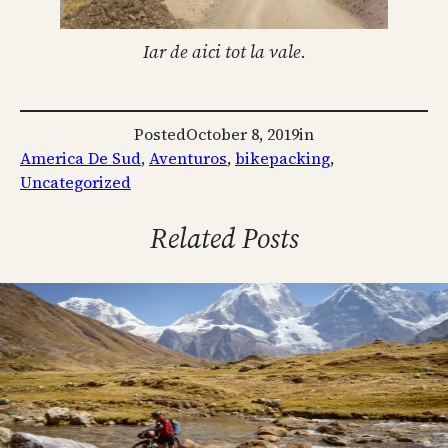
Iar de aici tot la vale.
Posted
October 8, 2019
in
America De Sud
, 
Aventuros
, 
bikepacking
, 
Uncategorized
Related Posts