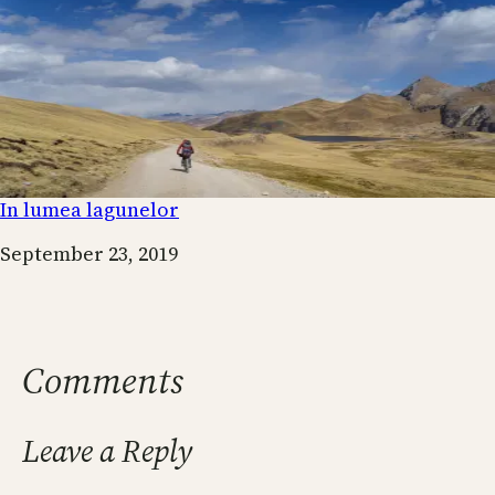
In lumea lagunelor
Date
September 23, 2019
Comments
Leave a Reply