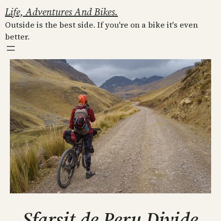
Skip
Life, Adventures And Bikes.
to
Outside is the best side. If you're on a bike it's even
content
better.
Sfarsit de Peru Divide