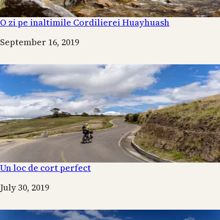
O zi pe inaltimile Cordilierei Huayhuash
Date
September 16, 2019
Un loc de cort perfect
Date
July 30, 2019