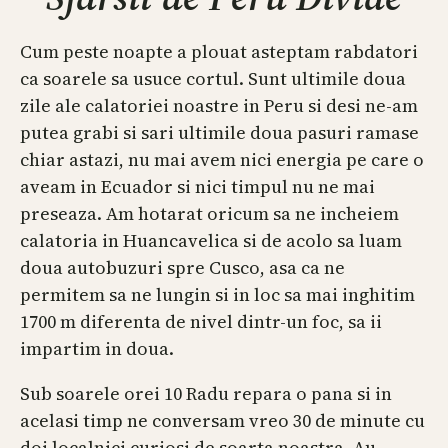
Cum peste noapte a plouat asteptam rabdatori
ca soarele sa usuce cortul. Sunt ultimile doua
zile ale calatoriei noastre in Peru si desi ne-am
putea grabi si sari ultimile doua pasuri ramase
chiar astazi, nu mai avem nici energia pe care o
aveam in Ecuador si nici timpul nu ne mai
preseaza. Am hotarat oricum sa ne incheiem
calatoria in Huancavelica si de acolo sa luam
doua autobuzuri spre Cusco, asa ca ne
permitem sa ne lungin si in loc sa mai inghitim
1700 m diferenta de nivel dintr-un foc, sa ii
impartim in doua.
Sub soarele orei 10 Radu repara o pana si in
acelasi timp ne conversam vreo 30 de minute cu
doi localnici curiosi de soarta noastra. Au