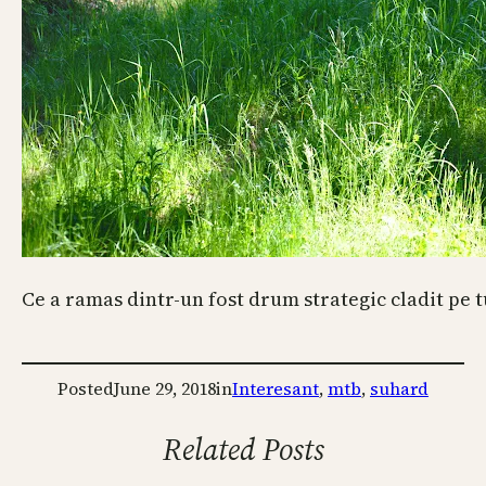
Ce a ramas dintr-un fost drum strategic cladit pe 
Posted
June 29, 2018
in
Interesant
, 
mtb
, 
suhard
Related Posts