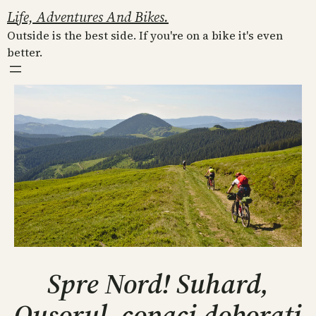
Skip
Life, Adventures And Bikes.
to
Outside is the best side. If you're on a bike it's even
content
better.
Spre Nord! Suhard,
Ousorul, copaci doborati