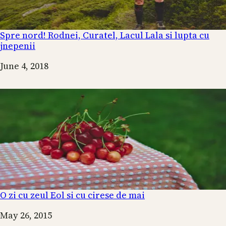
Spre nord! Rodnei, Curatel, Lacul Lala si lupta cu
jnepenii
Date
June 4, 2018
O zi cu zeul Eol si cu cirese de mai
Date
May 26, 2015