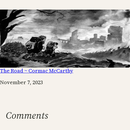
The Road ~ Cormac McCarthy
Date
November 7, 2023
Comments