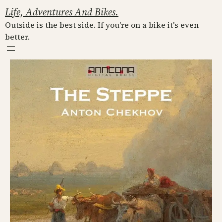
Skip
Life, Adventures And Bikes.
to
Outside is the best side. If you're on a bike it's even
content
better.