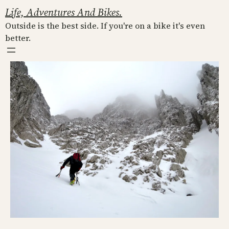
Skip
Life, Adventures And Bikes.
to
Outside is the best side. If you're on a bike it's even
content
better.