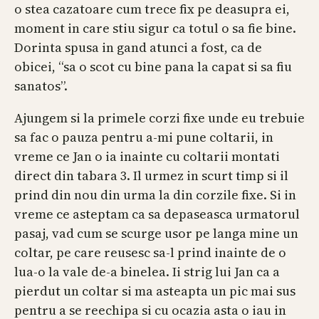
o stea cazatoare cum trece fix pe deasupra ei,
moment in care stiu sigur ca totul o sa fie bine.
Dorinta spusa in gand atunci a fost, ca de
obicei, “sa o scot cu bine pana la capat si sa fiu
sanatos”.
Ajungem si la primele corzi fixe unde eu trebuie
sa fac o pauza pentru a-mi pune coltarii, in
vreme ce Jan o ia inainte cu coltarii montati
direct din tabara 3. Il urmez in scurt timp si il
prind din nou din urma la din corzile fixe. Si in
vreme ce asteptam ca sa depaseasca urmatorul
pasaj, vad cum se scurge usor pe langa mine un
coltar, pe care reusesc sa-l prind inainte de o
lua-o la vale de-a binelea. Ii strig lui Jan ca a
pierdut un coltar si ma asteapta un pic mai sus
pentru a se reechipa si cu ocazia asta o iau in