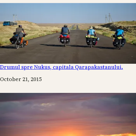
Drumul spre Nukus, capitala Qarapakastanului.
Date
October 21, 2015