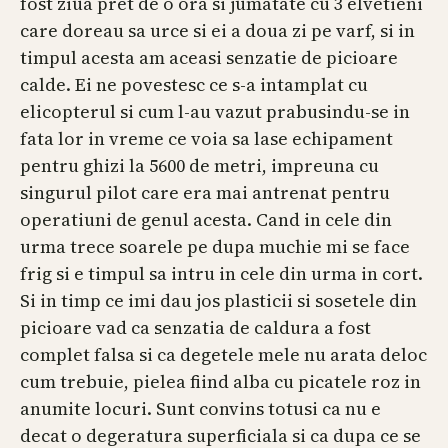
fost ziua pret de o ora si jumatate cu 3 elvetieni
care doreau sa urce si ei a doua zi pe varf, si in
timpul acesta am aceasi senzatie de picioare
calde. Ei ne povestesc ce s-a intamplat cu
elicopterul si cum l-au vazut prabusindu-se in
fata lor in vreme ce voia sa lase echipament
pentru ghizi la 5600 de metri, impreuna cu
singurul pilot care era mai antrenat pentru
operatiuni de genul acesta. Cand in cele din
urma trece soarele pe dupa muchie mi se face
frig si e timpul sa intru in cele din urma in cort.
Si in timp ce imi dau jos plasticii si sosetele din
picioare vad ca senzatia de caldura a fost
complet falsa si ca degetele mele nu arata deloc
cum trebuie, pielea fiind alba cu picatele roz in
anumite locuri. Sunt convins totusi ca nu e
decat o degeratura superficiala si ca dupa ce se