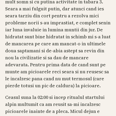
mult somn si cu putina activitate in tabara 3.
Seara a mai fulguit putin, dar atunci cand ies
seara tarziu din cort pentru a rezolva mici
probleme norii s-au imprastiat, e complet senin
iar luna invaluie in lumina muntii din jur. De
hidratat sunt bine hidratat in schimb mi s-a luat
de mancarea pe care am mancat-o in ultimele
doua saptamani si de-abia astept sa revin din
nou la civilizatie si sa dau de mancare
adevarata. Pentru prima data de cand sunt pe
munte am picioarele reci seara si nu reusesc sa
le incalzesc pana cand nu mut termosul (care
pierde totusi un pic de caldura) la picioare.
Ceasul suna la 02:00 si incep ritualul startului
alpin multumit ca am reusit sa-mi incalzesc
picioarele inainte de a pleca. Micul dejun e