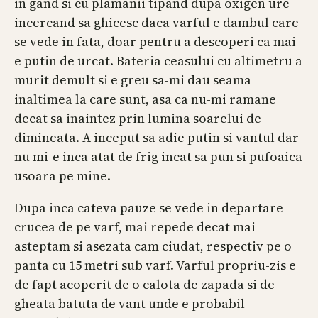
in gand si cu plamanii tipand dupa oxigen urc
incercand sa ghicesc daca varful e dambul care
se vede in fata, doar pentru a descoperi ca mai
e putin de urcat. Bateria ceasului cu altimetru a
murit demult si e greu sa-mi dau seama
inaltimea la care sunt, asa ca nu-mi ramane
decat sa inaintez prin lumina soarelui de
dimineata. A inceput sa adie putin si vantul dar
nu mi-e inca atat de frig incat sa pun si pufoaica
usoara pe mine.
Dupa inca cateva pauze se vede in departare
crucea de pe varf, mai repede decat mai
asteptam si asezata cam ciudat, respectiv pe o
panta cu 15 metri sub varf. Varful propriu-zis e
de fapt acoperit de o calota de zapada si de
gheata batuta de vant unde e probabil