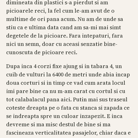
dimineata din plastici s-a pierdut si am
picioarele reci, la fel cum le-am avut de o
multime de ori pana acum. Nu am de unde sa
stiu ca e ultima data cand am sa-mi mai simt
degetele de la picioare. Fara intepaturi, fara
nici un semn, doar cu aceasi senzatie bine-
cunoscuta de picioare reci.
Dupa inca 4 corzi fixe ajung si in tabara 4, un
cuib de vulturi la 6400 de metri unde abia incap
doua corturi si in timp ce vad cum arata locul
imi pare bine ca nu m-am carat cu cortul si cu
tot calabalacul pana aici. Putin mai sus traseul
coteste dreapta pe o fata cu stanca si zapada ce
se indreapta spre un culoar inzapezit. E inca
devreme si ma misc destul de bine si ma
fascineaza verticalitatea pasajelor, chiar daca e