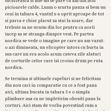
incalzeasca si mie mi se pare ca am din nou
picioarele calde. Luam o scurta pauza si bem un
ceai in tabara 4, vantul s-a oprit aproape de tot
si parca e chiar placut sa stai la soare, dar
trebuie sa ne urnim din loc pentru ca norii
incep sa se stranga dinspre vest. Pe partea
nordica se vede o imagine pe care nu am vazut-
o azi dimineata, un elicopter intors cu burta in
sus care nu era acolo acum cateva zile alaturi
de corturile celor care isi croiau drum pe ruta
nordica.
Se termina si ultimele rapeluri si ne felicitam
din nou caci in comparatie cu ce a fost pana
aici, ultima bucata in tabara 3 e o simpla
plimbare asa ca ne impleticim obositi pana la
corturi. Aici stam de vorba povestind cum a