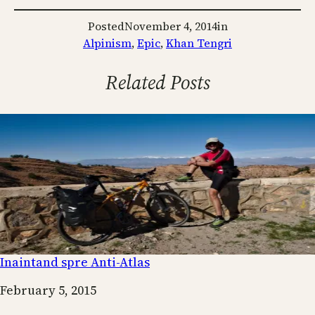
Posted
November 4, 2014
in
Alpinism
, 
Epic
, 
Khan Tengri
Related Posts
Inaintand spre Anti-Atlas
Date
February 5, 2015