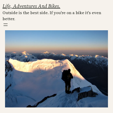
Skip
Life, Adventures And Bikes.
to
Outside is the best side. If you're on a bike it's even
content
better.