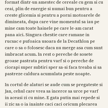
format dintr-un amestec de cereale cu gem si cu
ceai, plin de energie si numai bun pentru a
creste glicemia si pentru a porni motoarele de
dimineata, dupa care vine momentul sa iau pe
mine cam toate hainele pe care le-am carat
pana aici. Singura chestie care ramane in
rucsac e pufoaica usoara de la Decathlon pe
care o sa o folosesc daca nu merge asa cum sunt
imbracat acum. In rest o pereche de sosete
groase pastrata pentru varf si o pereche de
ciorapi super subtiri sper sa-si faca treaba si sa
pastreze caldura acumulata peste noapte.
In cortul de alaturi se aude cum se pregateste si
Jan, cehul care vrea sa incerce sa urce pe varf
in aceasi zi cu mine. E gata putin mai repede si
ii zic sa o ia inainte caci caci oricum plecarea