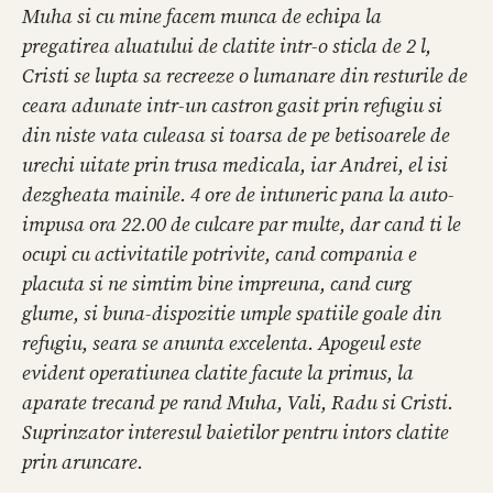
Muha si cu mine facem munca de echipa la
pregatirea aluatului de clatite intr-o sticla de 2 l,
Cristi se lupta sa recreeze o lumanare din resturile de
ceara adunate intr-un castron gasit prin refugiu si
din niste vata culeasa si toarsa de pe betisoarele de
urechi uitate prin trusa medicala, iar Andrei, el isi
dezgheata mainile. 4 ore de intuneric pana la auto-
impusa ora 22.00 de culcare par multe, dar cand ti le
ocupi cu activitatile potrivite, cand compania e
placuta si ne simtim bine impreuna, cand curg
glume, si buna-dispozitie umple spatiile goale din
refugiu, seara se anunta excelenta. Apogeul este
evident operatiunea clatite facute la primus, la
aparate trecand pe rand Muha, Vali, Radu si Cristi.
Suprinzator interesul baietilor pentru intors clatite
prin aruncare.