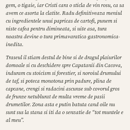
gem, o tigaie, iar Cristi cara o sticla de vin rosu, ca sa
avem ce asorta la clatite. Radu definitiveaza meniul
cu ingredientele unui papricas de cartofi, punem si
niste cafea pentru dimineata, si uite asa, tura
noastra devine o tura primavaratica-gastronomica-
inedita.
Traseul il stiam destul de bine si de dragul plaiurilor
domoale si cu deschidere spre Capatanii din Cacova,
induram cu stoicism si forestier, si noroiul drumului
de taf, si poteca monotona prin padure, plina de
capcane, crengi si radacini ascunse sub covorul gros
de frunze netublurat de multa vreme de pasii
drumetilor. Zona asta e putin batuta cand oile nu
sunt sus la stana si iti da o senzatie de “tot muntele e
al meu”.