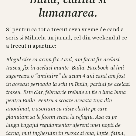
lumanarea.
Si pentru ca tot a trecut ceva vreme de cand a
scris si Mihaela un jurnal, cel din weekendul ce
a trecut ii apartine:
Blogul zice ca acum fix 2 ani, am facut fix acelasi
traseu, fix in acelasi munte- Buila. Facebook-ul imi
sugereaza o “amintire” de acum 4 ani cand am fost
in aceeasi perioada la schi in Buila, partial pe acelasi
traseu. Este clar, februarie trebuie sa fie o luna buna
pentru Buila. Pentru a scoate aceasta tura din
anonimat, o asortam cu niste clatite pe care
planuiam sa le facem seara la refugiu. Asa ca pe
langa bagajul regulamentar aferent unei nopti de
iarna, mai inghesuim in rucsac si oua, lapte, faina,