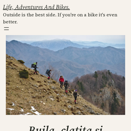
Skip
Life, Adventures And Bikes.
to
Outside is the best side. If you're on a bike it's even
content
better.
Buila, clatita si