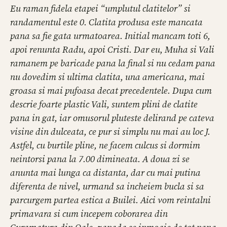
Eu raman fidela etapei “umplutul clatitelor” si
randamentul este 0. Clatita produsa este mancata
pana sa fie gata urmatoarea. Initial mancam toti 6,
apoi renunta Radu, apoi Cristi. Dar eu, Muha si Vali
ramanem pe baricade pana la final si nu cedam pana
nu dovedim si ultima clatita, una americana, mai
groasa si mai pufoasa decat precedentele. Dupa cum
descrie foarte plastic Vali, suntem plini de clatite
pana in gat, iar omusorul pluteste delirand pe cateva
visine din dulceata, ce pur si simplu nu mai au loc J.
Astfel, cu burtile pline, ne facem culcus si dormim
neintorsi pana la 7.00 dimineata. A doua zi se
anunta mai lunga ca distanta, dar cu mai putina
diferenta de nivel, urmand sa incheiem bucla si sa
parcurgem partea estica a Builei. Aici vom reintalni
primavara si cum incepem coborarea din