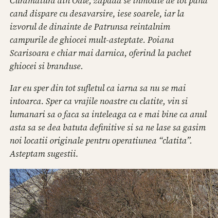
Curamatura din Oale, zapada se inmoaie de tot pana
cand dispare cu desavarsire, iese soarele, iar la
izvorul de dinainte de Patrunsa reintalnim
campurile de ghiocei mult-asteptate. Poiana
Scarisoara e chiar mai darnica, oferind la pachet
ghiocei si branduse.
Iar eu sper din tot sufletul ca iarna sa nu se mai
intoarca. Sper ca vrajile noastre cu clatite, vin si
lumanari sa o faca sa inteleaga ca e mai bine ca anul
asta sa se dea batuta definitive si sa ne lase sa gasim
noi locatii originale pentru operatiunea “clatita”.
Asteptam sugestii.