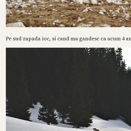
Pe sud zapada ioc, si cand ma gandesc ca acum 4 ani