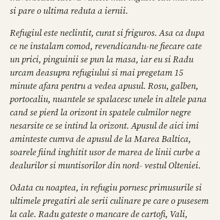
si pare o ultima reduta a iernii.
Refugiul este neclintit, curat si friguros. Asa ca dupa
ce ne instalam comod, revendicandu-ne fiecare cate
un prici, pinguinii se pun la masa, iar eu si Radu
urcam deasupra refugiului si mai pregetam 15
minute afara pentru a vedea apusul. Rosu, galben,
portocaliu, nuantele se spalacesc unele in altele pana
cand se pierd la orizont in spatele culmilor negre
nesarsite ce se intind la orizont. Apusul de aici imi
aminteste cumva de apusul de la Marea Baltica,
soarele fiind inghitit usor de marea de linii curbe a
dealurilor si muntisorilor din nord- vestul Olteniei.
Odata cu noaptea, in refugiu pornesc primusurile si
ultimele pregatiri ale serii culinare pe care o pusesem
la cale. Radu gateste o mancare de cartofi, Vali,