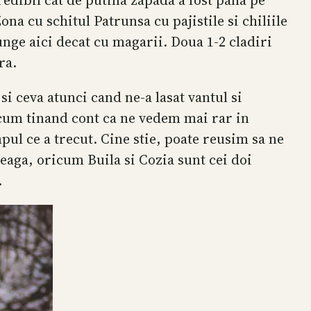
edibil cat de putina zapada a fost pana pe
na cu schitul Patrunsa cu pajistile si chiliile
unge aici decat cu magarii. Doua 1-2 cladiri
ra.
si ceva atunci cand ne-a lasat vantul si
ricum tinand cont ca ne vedem mai rar in
pul ce a trecut. Cine stie, poate reusim sa ne
eaga, oricum Buila si Cozia sunt cei doi
.