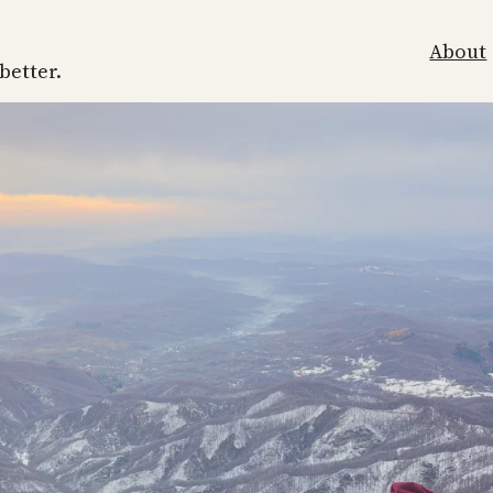
About
 better.