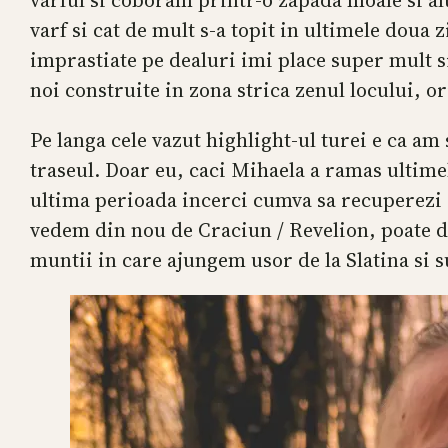
varful si coboram printr-o zapada moale si al
varf si cat de mult s-a topit in ultimele doua 
imprastiate pe dealuri imi place super mult si
noi construite in zona strica zenul locului, o
Pe langa cele vazut highlight-ul turei e ca am
traseul. Doar eu, caci Mihaela a ramas ultimel
ultima perioada incerci cumva sa recuperezi di
vedem din nou de Craciun / Revelion, poate de
muntii in care ajungem usor de la Slatina si 