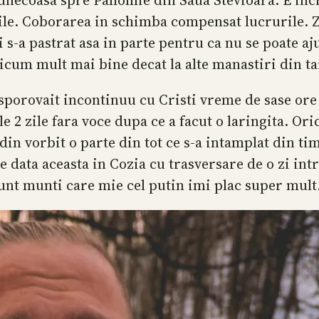
unecoasa spre Pahomie din Saua Stevioara. E incr
zile. Coborarea in schimba compensat lucrurile. Zo
 s-a pastrat asa in parte pentru ca nu se poate aj
ricum mult mai bine decat la alte manastiri din ta
 sporovait incontinuu cu Cristi vreme de sase ore 
e 2 zile fara voce dupa ce a facut o laringita. O
n vorbit o parte din tot ce s-a intamplat din tim
 data aceasta in Cozia cu trasversare de o zi intr
sunt munti care mie cel putin imi plac super mult