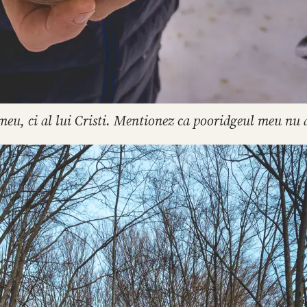
eu, ci al lui Cristi. Mentionez ca pooridgeul meu nu ar