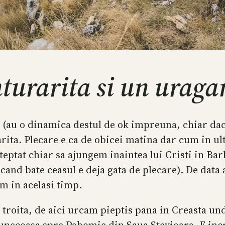
turarita si un uragan
(au o dinamica destul de ok impreuna, chiar daca
ita. Plecare e ca de obicei matina dar cum in ul
teptat chiar sa ajungem inaintea lui Cristi in Ba
 cand bate ceasul e deja gata de plecare). De data 
m in acelasi timp.
 troita, de aici urcam pieptis pana in Creasta un