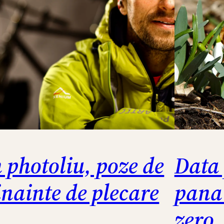
n photoliu, poze de
Data 
inainte de plecare
pana
zero.