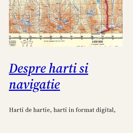
Despre harti si
navigatie
Harti de hartie, harti in format digital,
smartphone-uri si gps-uri, fiecare cu
avantaje si dezavantaje.