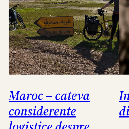
Maroc – cateva
I
considerente
d
logistice despre