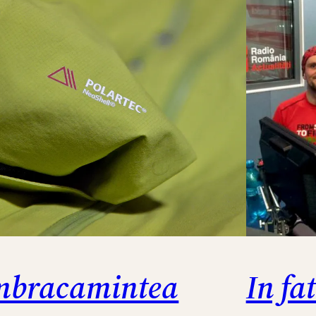
mbracamintea
In fa