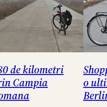
80 de kilometri
Shopp
rin Campia
o ult
omana
Berli