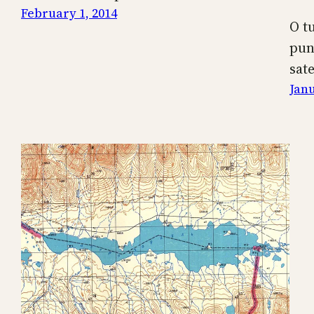
February 1, 2014
O t
pun
sat
Janu