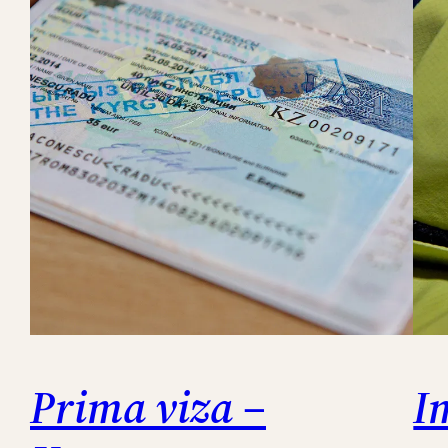
Prima viza –
I