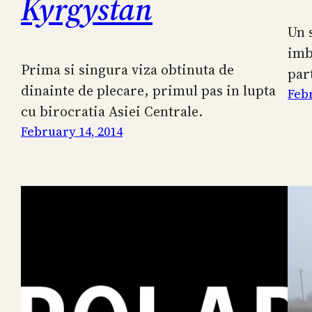
Kyrgystan
Un 
imb
Prima si singura viza obtinuta de
part
dinainte de plecare, primul pas in lupta
Febr
cu birocratia Asiei Centrale.
February 14, 2014