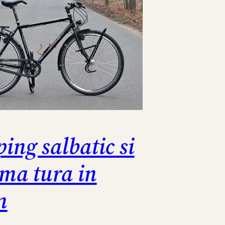
ing salbatic si
ima tura in
n