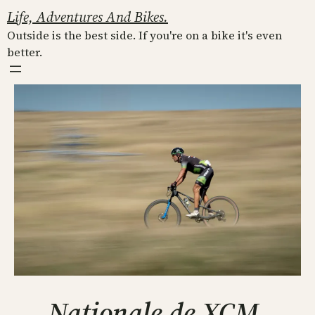
Skip
Life, Adventures And Bikes.
to
Outside is the best side. If you're on a bike it's even
content
better.
Nationale de XCM,