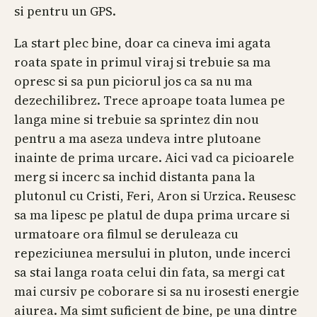
si pentru un GPS.
La start plec bine, doar ca cineva imi agata
roata spate in primul viraj si trebuie sa ma
opresc si sa pun piciorul jos ca sa nu ma
dezechilibrez. Trece aproape toata lumea pe
langa mine si trebuie sa sprintez din nou
pentru a ma aseza undeva intre plutoane
inainte de prima urcare. Aici vad ca picioarele
merg si incerc sa inchid distanta pana la
plutonul cu Cristi, Feri, Aron si Urzica. Reusesc
sa ma lipesc pe platul de dupa prima urcare si
urmatoare ora filmul se deruleaza cu
repeziciunea mersului in pluton, unde incerci
sa stai langa roata celui din fata, sa mergi cat
mai cursiv pe coborare si sa nu irosesti energie
aiurea. Ma simt suficient de bine, pe una dintre