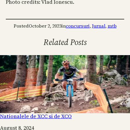
Photo credits: Vlad Ionescu.
Posted
October 2, 2023
in
concursuri
, 
Jurnal
, 
mtb
Related Posts
Nationalele de XCC si de XCO
Date
August 8, 2024