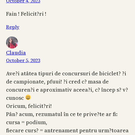
October 4, 2023
Fain ! Felicit?ri !
Reply
Claudia
October 5, 2023
Ave?i atâtea tipuri de concursuri de biciclet? ?i
de campionate, pfuui! ?i cred c? masa de
concuren?i e aproximativ aceea?i, c? încep s? v?
cunosc
Oricum, felicit?ri!
Pân? acum, rezumatul în ce te prive?te ar fi:
cursa = podium,
fiecare curs? = antrenament pentru urm?toarea