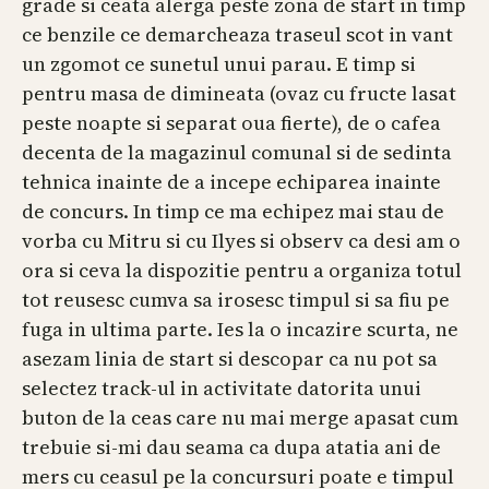
grade si ceata alerga peste zona de start in timp
ce benzile ce demarcheaza traseul scot in vant
un zgomot ce sunetul unui parau. E timp si
pentru masa de dimineata (ovaz cu fructe lasat
peste noapte si separat oua fierte), de o cafea
decenta de la magazinul comunal si de sedinta
tehnica inainte de a incepe echiparea inainte
de concurs. In timp ce ma echipez mai stau de
vorba cu Mitru si cu Ilyes si observ ca desi am o
ora si ceva la dispozitie pentru a organiza totul
tot reusesc cumva sa irosesc timpul si sa fiu pe
fuga in ultima parte. Ies la o incazire scurta, ne
asezam linia de start si descopar ca nu pot sa
selectez track-ul in activitate datorita unui
buton de la ceas care nu mai merge apasat cum
trebuie si-mi dau seama ca dupa atatia ani de
mers cu ceasul pe la concursuri poate e timpul