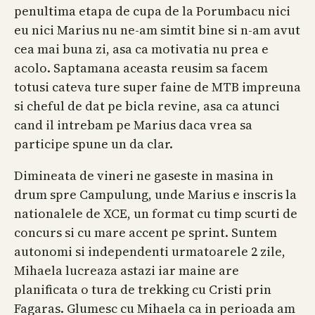
penultima etapa de cupa de la Porumbacu nici
eu nici Marius nu ne-am simtit bine si n-am avut
cea mai buna zi, asa ca motivatia nu prea e
acolo. Saptamana aceasta reusim sa facem
totusi cateva ture super faine de MTB impreuna
si cheful de dat pe bicla revine, asa ca atunci
cand il intrebam pe Marius daca vrea sa
participe spune un da clar.
Dimineata de vineri ne gaseste in masina in
drum spre Campulung, unde Marius e inscris la
nationalele de XCE, un format cu timp scurti de
concurs si cu mare accent pe sprint. Suntem
autonomi si independenti urmatoarele 2 zile,
Mihaela lucreaza astazi iar maine are
planificata o tura de trekking cu Cristi prin
Fagaras. Glumesc cu Mihaela ca in perioada am