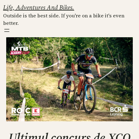
Skip
Life, Adventures And Bikes.
to
Outside is the best side. If you're on a bike it's even
content
better.
Ultimul concurs de XCO