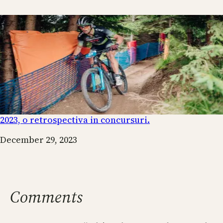
2023, o retrospectiva in concursuri.
Date
December 29, 2023
Comments