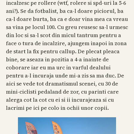
incalzesc pe rollere (wtf, rolere si spd-uri la 5-6
ani?). Se da fotbalist, ba ca-l doare piciorul, ba
ca-l doare burta, ba ca e doar vina mea ca vreau
sa vina pe locul 100. Cu greu reusesc sa-l urmesc
din loc si sa-l scot din micul tantrum pentru a
face o tura de incalzire, ajungem inapoi in zona
de start la fix pentru callup. De plecat pleaca
bine, se aseaza in pozitia a 4-a inainte de
coborare iar eu ma urc in varful dealului
pentru a-l incuraja unde mi-a zis sa ma duc. De
aici se vede tot dramatismul scenei, cu 30 de
mini-ciclisti pedaland de zor, cu parinti care
alerga cot la cot cu ei si ii incurajeaza si cu
lacrimi pe ici pe colo in ochii unor copii.