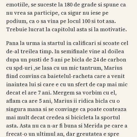
emotiile, se suceste la 180 de grade si spune ca
nu vrea sa participe, ca sigur nu iese pe
podium, ca o sa vina pe locul 100 si tot asa.
Trebuie lucrat la capitolul asta si la motivatie.
Pana la urma ia startul in calificari si scoate cel
de-al treilea timp. In semifinale vine al doilea
dupa un pusti de 5 ani pe bicla de 24 de carbon
cu spd-uri ,se lasa cu un mic tantrum, Marius
fiind convins ca baietelul-racheta care a venit
inaintea lui si care e cu un sfert de cap mai mic
decat el are 7 ani. Mergem sa vorbim cu el,
aflam ca are 5 ani, Marius ii ridica bicla cu o
singura mana si se convinge ca poate conteaza
mai mult decat credea si bicicleta la sportul
asta. Asta nu ca n-ar fi buna si Merida pe care a
frecat-o un ultimul an, dar greutatea e spre