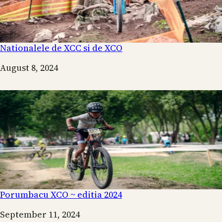
Nationalele de XCC si de XCO
Date
August 8, 2024
Porumbacu XCO ~ editia 2024
Date
September 11, 2024