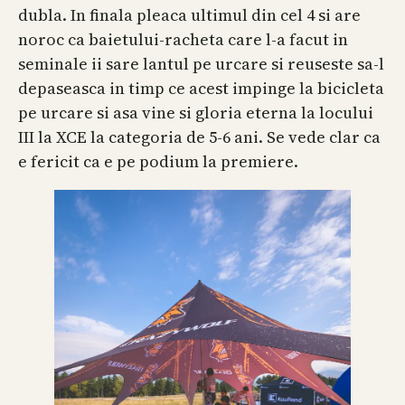
dubla. In finala pleaca ultimul din cel 4 si are
noroc ca baietului-racheta care l-a facut in
seminale ii sare lantul pe urcare si reuseste sa-l
depaseasca in timp ce acest impinge la bicicleta
pe urcare si asa vine si gloria eterna la locului
III la XCE la categoria de 5-6 ani. Se vede clar ca
e fericit ca e pe podium la premiere.