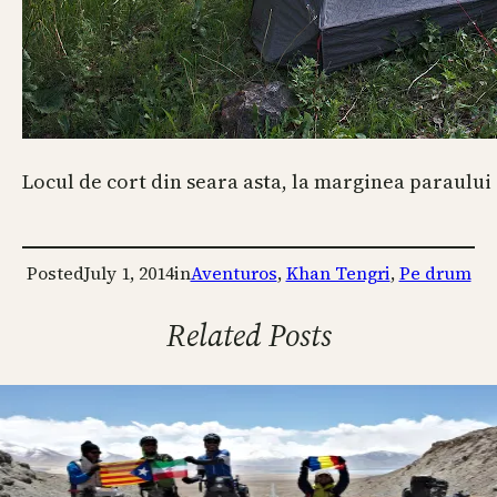
Locul de cort din seara asta, la marginea paraului 
Posted
July 1, 2014
in
Aventuros
, 
Khan Tengri
, 
Pe drum
Related Posts