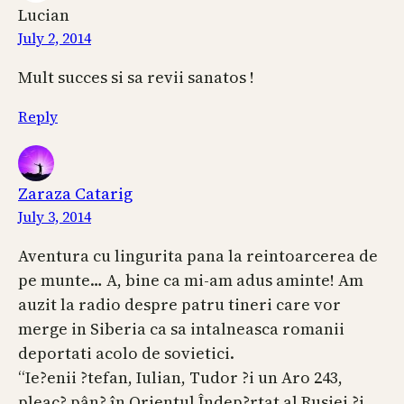
Lucian
July 2, 2014
Mult succes si sa revii sanatos !
Reply
Zaraza Catarig
July 3, 2014
Aventura cu lingurita pana la reintoarcerea de
pe munte… A, bine ca mi-am adus aminte! Am
auzit la radio despre patru tineri care vor
merge in Siberia ca sa intalneasca romanii
deportati acolo de sovietici.
“Ie?enii ?tefan, Iulian, Tudor ?i un Aro 243,
pleac? pân? în Orientul Îndep?rtat al Rusiei ?i