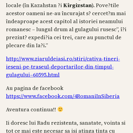
locale (în Kazahstan ?i
Kîrgizstan
). Pove?tile
acestor oameni ne-au încurajat s? cercet?m mai
îndeaproape acest capitol al istoriei neamului
romanesc – lungul drum al gulagului rusesc”, î?i
prezint? expedi?ia cei trei, care au punctul de
plecare din Ia?i.”
http://www.ziaruldeiasi.ro/stiri/cativa-tineri-
ieseni-pe-traseul-deportarilor-din-timpul-
gulagului–60595.html
Au pagina de facebook
https://www.facebook.com/4RomaniInSiberia
Aventura continua!!
Ii doresc lui Radu rezistenta, sanatate, vointa si
tot ce mai este necesar sa isi atinga tinta cu