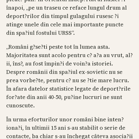
înapoi, „pe un traseu ce reface lungul drum al
deport?rilor din timpul gulagului rusesc ?i
atinge unele din cele mai importante puncte
din spa?iul fostului URSS”.
„Români g?se?ti peste tot în lumea asta.
Majoritatea sunt acolo pentru c? a?a au vrut, al?
ii, îns?, au fost împin?i de voin?a istoriei.
Despre românii din spa?iul ex-sovietic nu se
prea vorbe?te, pentru c? nu se ?tie mare lucru.
În afara datelor statistice legate de deport?rile
for?ate din anii 40-50, pu?ine lucruri ne sunt
cunoscute.
În urma eforturilor unor români bine inten?
iona?i, în ultimii 15 ani s-au stabilit o serie de
contacte, ba chiar s-au închegat câteva asocia?ii