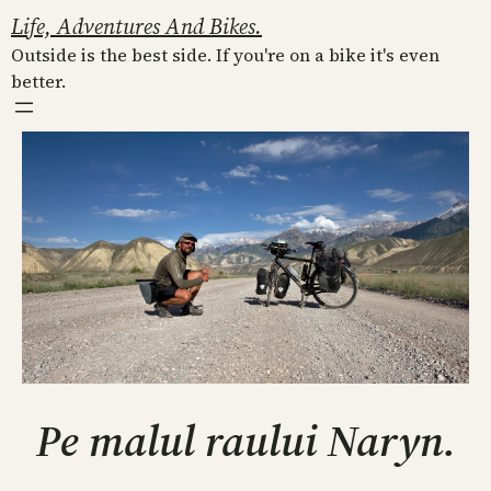
Skip
Life, Adventures And Bikes.
to
Outside is the best side. If you're on a bike it's even
content
better.
Pe malul raului Naryn.