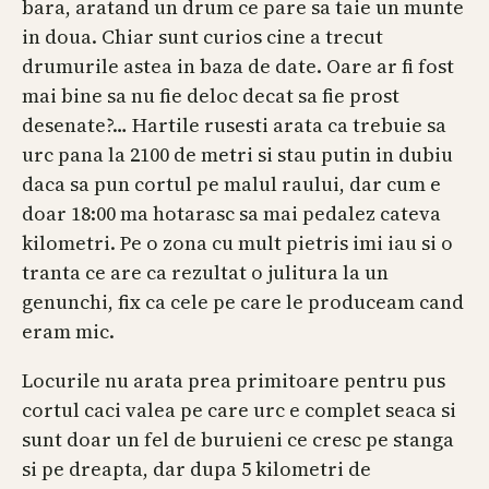
bara, aratand un drum ce pare sa taie un munte
in doua. Chiar sunt curios cine a trecut
drumurile astea in baza de date. Oare ar fi fost
mai bine sa nu fie deloc decat sa fie prost
desenate?… Hartile rusesti arata ca trebuie sa
urc pana la 2100 de metri si stau putin in dubiu
daca sa pun cortul pe malul raului, dar cum e
doar 18:00 ma hotarasc sa mai pedalez cateva
kilometri. Pe o zona cu mult pietris imi iau si o
tranta ce are ca rezultat o julitura la un
genunchi, fix ca cele pe care le produceam cand
eram mic.
Locurile nu arata prea primitoare pentru pus
cortul caci valea pe care urc e complet seaca si
sunt doar un fel de buruieni ce cresc pe stanga
si pe dreapta, dar dupa 5 kilometri de