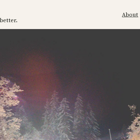
About
 better.