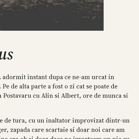
us
A adormit instant dupa ce ne-am urcat in
e de alta parte a fost o zi cat se poate de
 Postavaru cu Alin si Albert, ore de munca si
e de tura, cu un inaltator improvizat dintr-un
 ger, zapada care scartaie si doar noi care am
ine era ok si doar daca ne invarteam un pic cu