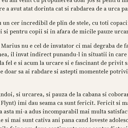
are a avut atat dorinta cat si rabdarea de a urca p
 un cer incredibil de plin de stele, cu toti copac
i si pentru copii si in afara de micile pauze ur
arius nu e cel de invatator ci mai degraba de fac
a, il invat indirect punandu-l in situatii in care
 la fel e si acum la urcare si e fascinant de privit
ie doar sa ai rabdare si astepti momentele potrivit
ndoi, si urcarea, si pauza de la cabana si coborar
 Flynt) imi dau seama ca sunt fericit. Fericit si 
ra asta mi-a adus incomparabil mai multa satisfact
e si mai sunt cativa ani pana cand loveste adolesc