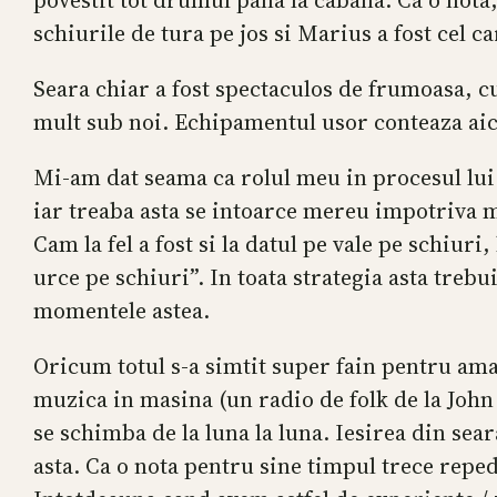
schiurile de tura pe jos si Marius a fost cel c
Seara chiar a fost spectaculos de frumoasa, cu
mult sub noi. Echipamentul usor conteaza aic
Mi-am dat seama ca rolul meu in procesul lui M
iar treaba asta se intoarce mereu impotriva me
Cam la fel a fost si la datul pe vale pe schiuri,
urce pe schiuri”. In toata strategia asta trebu
momentele astea.
Oricum totul s-a simtit super fain pentru ama
muzica in masina (un radio de folk de la John
se schimba de la luna la luna. Iesirea din sea
asta. Ca o nota pentru sine timpul trece reped