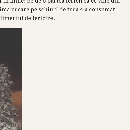
 in mine: pe de o partea fericirea ce vine din
rima urcare pe schiuri de tura s-a consumat
timentul de fericire.