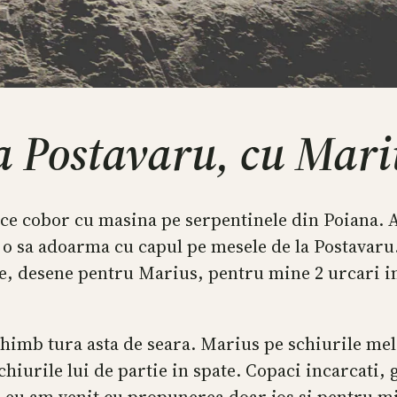
la Postavaru, cu Mari
ce cobor cu masina pe serpentinele din Poiana. 
o sa adoarma cu capul pe mesele de la Postavaru. P
me, desene pentru Marius, pentru mine 2 urcari in
chimb tura asta de seara. Marius pe schiurile mel
chiurile lui de partie in spate. Copaci incarcati,
, eu am venit cu propunerea doar jos si pentru m