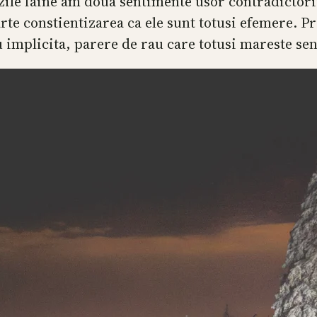
zile faine am doua sentimente usor contradictorii
rte constientizarea ca ele sunt totusi efemere. P
u implicita, parere de rau care totusi mareste sen