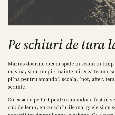
Pe schiuri de tura 
Marius doarme dus in spate in scaun in timp 
masina, si cu un pic inainte mi-erea teama ca 
plina pentru amandoi: scoala, inot, after, te
sedinte.
Cireasa de pe tort pentru amandoi a fost in s
cub de lemn, eu cu schiurile mai grele si cu s
povestit tot drumul pana la cabana. Ca o nota