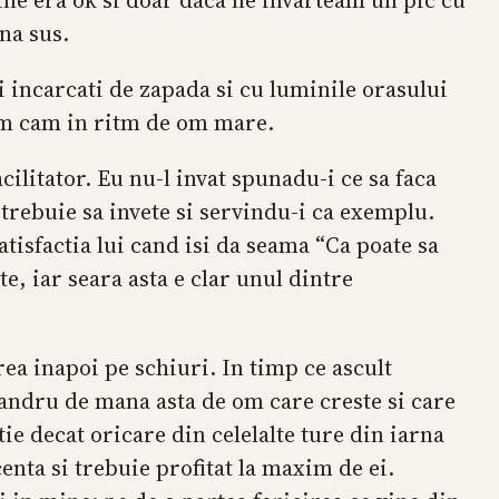
ana sus.
ii incarcati de zapada si cu luminile orasului
cam cam in ritm de om mare.
ilitator. Eu nu-l invat spunadu-i ce sa faca
 trebuie sa invete si servindu-i ca exemplu.
 satisfactia lui cand isi da seama “Ca poate sa
e, iar seara asta e clar unul dintre
ea inapoi pe schiuri. In timp ce ascult
mandru de mana asta de om care creste si care
ie decat oricare din celelalte ture din iarna
enta si trebuie profitat la maxim de ei.