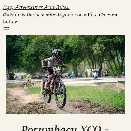
Skip
Life, Adventures And Bikes.
to
Outside is the best side. If you're on a bike it's even
content
better.
Porumbacu XCO ~