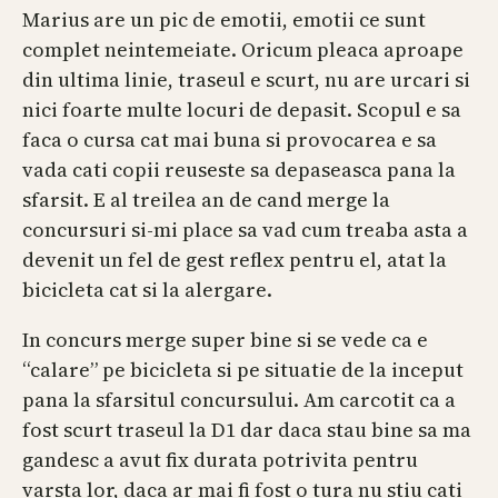
Marius are un pic de emotii, emotii ce sunt
complet neintemeiate. Oricum pleaca aproape
din ultima linie, traseul e scurt, nu are urcari si
nici foarte multe locuri de depasit. Scopul e sa
faca o cursa cat mai buna si provocarea e sa
vada cati copii reuseste sa depaseasca pana la
sfarsit. E al treilea an de cand merge la
concursuri si-mi place sa vad cum treaba asta a
devenit un fel de gest reflex pentru el, atat la
bicicleta cat si la alergare.
In concurs merge super bine si se vede ca e
“calare” pe bicicleta si pe situatie de la inceput
pana la sfarsitul concursului. Am carcotit ca a
fost scurt traseul la D1 dar daca stau bine sa ma
gandesc a avut fix durata potrivita pentru
varsta lor, daca ar mai fi fost o tura nu stiu cati