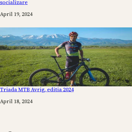
socializare
Date
April 19, 2024
Triada MTB Avrig, editia 2024
Date
April 18, 2024