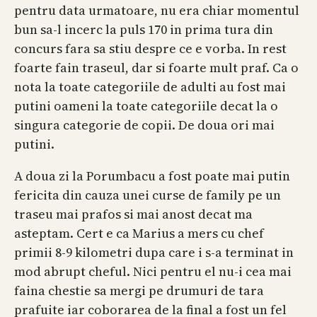
pentru data urmatoare, nu era chiar momentul
bun sa-l incerc la puls 170 in prima tura din
concurs fara sa stiu despre ce e vorba. In rest
foarte fain traseul, dar si foarte mult praf. Ca o
nota la toate categoriile de adulti au fost mai
putini oameni la toate categoriile decat la o
singura categorie de copii. De doua ori mai
putini.
A doua zi la Porumbacu a fost poate mai putin
fericita din cauza unei curse de family pe un
traseu mai prafos si mai anost decat ma
asteptam. Cert e ca Marius a mers cu chef
primii 8-9 kilometri dupa care i s-a terminat in
mod abrupt cheful. Nici pentru el nu-i cea mai
faina chestie sa mergi pe drumuri de tara
prafuite iar coborarea de la final a fost un fel