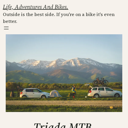
Skip
Life, Adventures And Bikes.
to
Outside is the best side. If you're on a bike it's even
content
better.
Triada MTB,