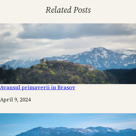
Related Posts
Avansul primaverii in Brasov
Date
April 9, 2024