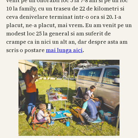
venit pe un onorabil loc 5 la 7-8 ani si pe un loc
10 la family, cu un traseu de 22 de kilometri si
ceva denivelare terminat intr-o ora si 20. I-a
placut, ne-a placut, mai vrem. Eu am venit pe un
modest loc 25 la general si am suferit de
crampe ca in nici un alt an, dar despre asta am
scris o postare
mai lunga aici
.