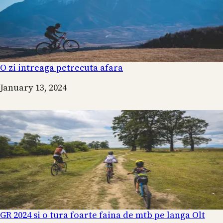
O zi intreaga petrecuta afara
Date
January 13, 2024
GR 2024 si o tura foarte faina de mtb pe langa Olt