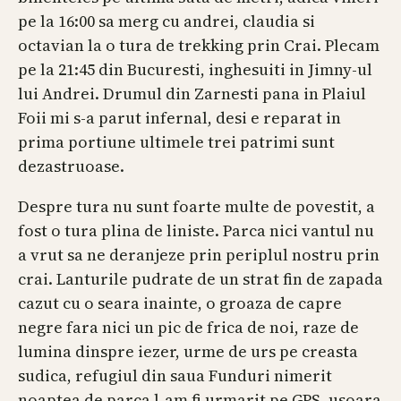
pe la 16:00 sa merg cu andrei, claudia si
octavian la o tura de trekking prin Crai. Plecam
pe la 21:45 din Bucuresti, inghesuiti in Jimny-ul
lui Andrei. Drumul din Zarnesti pana in Plaiul
Foii mi s-a parut infernal, desi e reparat in
prima portiune ultimele trei patrimi sunt
dezastruoase.
Despre tura nu sunt foarte multe de povestit, a
fost o tura plina de liniste. Parca nici vantul nu
a vrut sa ne deranjeze prin periplul nostru prin
crai. Lanturile pudrate de un strat fin de zapada
cazut cu o seara inainte, o groaza de capre
negre fara nici un pic de frica de noi, raze de
lumina dinspre iezer, urme de urs pe creasta
sudica, refugiul din saua Funduri nimerit
noaptea de parca l-am fi urmarit pe GPS, usoara