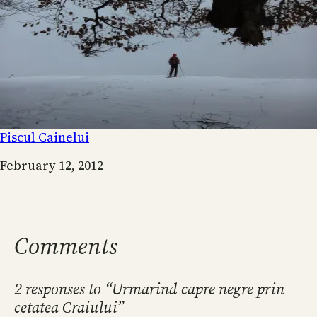
Piscul Cainelui
Date
February 12, 2012
Comments
2 responses to “Urmarind capre negre prin
cetatea Craiului”