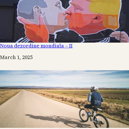
Noua dezordine mondiala – II
Date
March 1, 2025