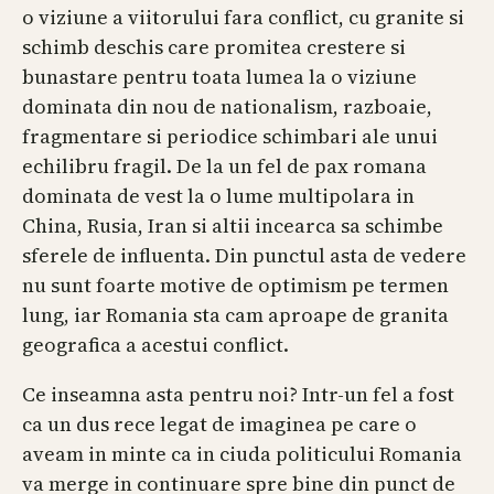
o viziune a viitorului fara conflict, cu granite si
schimb deschis care promitea crestere si
bunastare pentru toata lumea la o viziune
dominata din nou de nationalism, razboaie,
fragmentare si periodice schimbari ale unui
echilibru fragil. De la un fel de pax romana
dominata de vest la o lume multipolara in
China, Rusia, Iran si altii incearca sa schimbe
sferele de influenta. Din punctul asta de vedere
nu sunt foarte motive de optimism pe termen
lung, iar Romania sta cam aproape de granita
geografica a acestui conflict.
Ce inseamna asta pentru noi? Intr-un fel a fost
ca un dus rece legat de imaginea pe care o
aveam in minte ca in ciuda politicului Romania
va merge in continuare spre bine din punct de