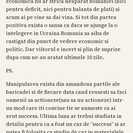
economica nu ar strica neaparat Romaniei (nici
pentru deficit, nici pentru balanta de plati) si
acum ai pe cine sa dai vina. Si tot din partea
pozitiva exista o sansa ca daca se ajunge la o
intelegere in Ucraina Romania sa aiba de
castigat din punct de vedere economic si
politic. Dar viitorul e incert si plin de suprize
dupa cum ne-au aratat ultimele 10 zile.
PS.
Manipularea exista din amandoua partile ale
baricadei si de fiecare data cand reusesti sa faci
oamenii sa actioneze(sau sa nu actioneze) intr-
un mod care iti convine tie se numeste ca ai
avut success. Ultima luna ar trebui studiata in
detaliu pentru ca a fost un caz de “success” si ar
putea fi folosita ca studiu de caz in materialele