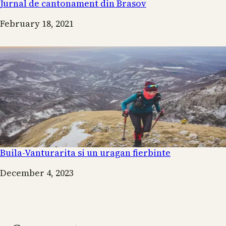
Jurnal de cantonament din Brasov
Date
February 18, 2021
Buila-Vanturarita si un uragan fierbinte
Date
December 4, 2023