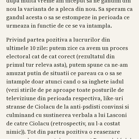
dupa multa vreme am inceput sa ne gandim din
nou la varianta de a pleca din nou. Sa speram ca
gandul acesta o sa se estompeze in perioada ce
urmeaza in functie de ce se va intampla.
Privind partea pozitiva a lucrurilor din
ultimele 10 zile: putem zice ca avem un proces
electoral cat de cat corect (rezultatul din
primul tur releva asta), putem spune ca ne-am
amuzat putin de situatii ce pareau ca o sa se
intample doar atunci cand o sa inghete iadul
(vezi stirile de pe aproape toate posturile de
televiziune din perioada respectiva, like-uri
stranse de Ciolacu de la anti-psdisti convinsi si
culminand cu sustinerea verbala a lui Lasconi
de catre Ciolacu (retrospectiv, nu l-a costat
nimic)). Tot din partea pozitiva o reasezare