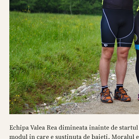
Echipa Valea Rea dimineata inainte de startul 
modul in care e sustinuta de baieti. Moralul e