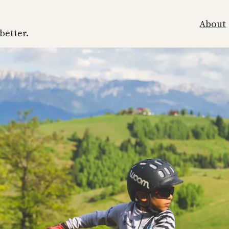
About
 better.