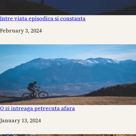
Intre viata episodica si constanta
Date
February 3, 2024
O zi intreaga petrecuta afara
Date
January 13, 2024