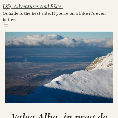
Skip
Life, Adventures And Bikes.
to
Outside is the best side. If you're on a bike it's even
content
better.
Valea Alba, in prag de