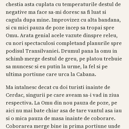
chestia asta cuplata cu temperaturile destul de
negative ma face sa-mi doresc sa fi luat si
cagula dupa mine. Improvizez cu alta bandana,
si cu mici pauza de poze incep sa tropai spre
Omu. Arata genial acele vazute dinspre releu,
cu nori spectaculosi completand planurile spre
podisul Transilvaniei. Drumul pana la omu in
schimb merge destul de greu, pe platou trebuie
sa muncesc si eu putin la urme, la fel si pe
ultima portiune care urca la Cabana.
Ma intalnesc decat cu doi turisti inainte de
Cerdac, singurii pe care aveam sa-i vad in ziua
respectiva. La Omu din nou pauza de poze, pe
aici nu mai bate chiar asa de tare vantul asa iau
si o mica pauza de masa inainte de coborare.
Coborarea merge bine in prima portiune unde