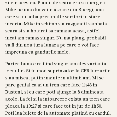
zilele acestea. Planul de seara era sa merg cu
Mike pe una din vaile usoare din Bucegi, una
care sa nu aiba prea multe saritori in stare
incerta. Mike in schimb s-a razgandit sambata
seara si s-a hotarat sa ramana acasa, astfel
incat am ramas singur. Nu ma plang, probabil
va fi din nou tura lunara pe care o voi face
impreuna cu gandurile mele.
Partea buna e ca fiind singur am ales varianta
trenului. Si in mod suprinzator la CFR lucrurile
s-au miscat putin inainte in ultimii ani. Mi se
pare genial ca ai un tren care face 1h48 in
Busteni, si cu care poti ajunge la 8 dimineata
acolo. La fel si la intoarcere exista un tren care
pleaca la 19:27 si care face tot in jur de 1h50.
Poti lua bilete de la automate platind cu cardul,