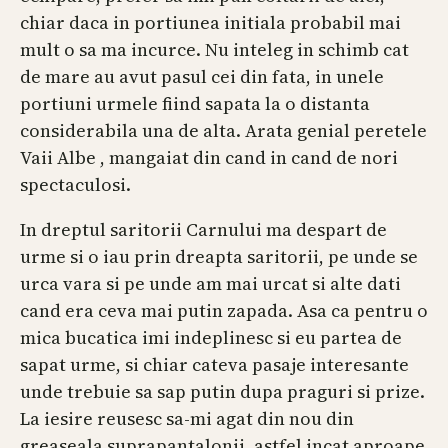
chiar daca in portiunea initiala probabil mai
mult o sa ma incurce. Nu inteleg in schimb cat
de mare au avut pasul cei din fata, in unele
portiuni urmele fiind sapata la o distanta
considerabila una de alta. Arata genial peretele
Vaii Albe , mangaiat din cand in cand de nori
spectaculosi.
In dreptul saritorii Carnului ma despart de
urme si o iau prin dreapta saritorii, pe unde se
urca vara si pe unde am mai urcat si alte dati
cand era ceva mai putin zapada. Asa ca pentru o
mica bucatica imi indeplinesc si eu partea de
sapat urme, si chiar cateva pasaje interesante
unde trebuie sa sap putin dupa praguri si prize.
La iesire reusesc sa-mi agat din nou din
greaseala suprapantalonii, astfel incat aproape