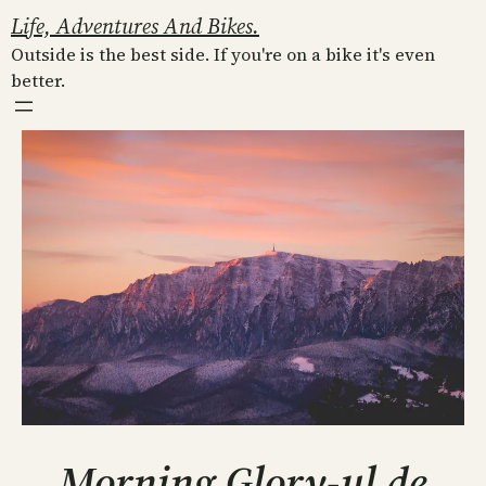
Skip
Life, Adventures And Bikes.
to
Outside is the best side. If you're on a bike it's even
content
better.
Morning Glory-ul de