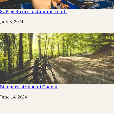
SUP pe Siriu si o duminica chill
Date
July 8, 2024
Bikepark si ziua lui Codrut
Date
June 14, 2024