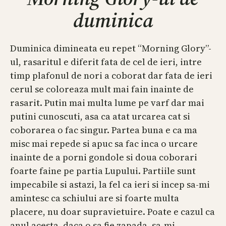
duminica
Duminica dimineata eu repet “Morning Glory”-
ul, rasaritul e diferit fata de cel de ieri, intre
timp plafonul de nori a coborat dar fata de ieri
cerul se coloreaza mult mai fain inainte de
rasarit. Putin mai multa lume pe varf dar mai
putini cunoscuti, asa ca atat urcarea cat si
coborarea o fac singur. Partea buna e ca ma
misc mai repede si apuc sa fac inca o urcare
inainte de a porni gondole si doua coborari
foarte faine pe partia Lupului. Partiile sunt
impecabile si astazi, la fel ca ieri si incep sa-mi
amintesc ca schiului are si foarte multa
placere, nu doar supravietuire. Poate e cazul ca
anul acesta, daca o sa fie zapada, sa-mi