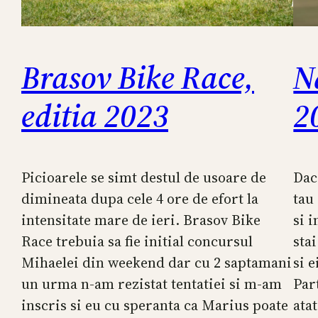
Brasov Bike Race,
N
editia 2023
2
Picioarele se simt destul de usoare de
Dac
dimineata dupa cele 4 ore de efort la
tau
intensitate mare de ieri. Brasov Bike
si i
Race trebuia sa fie initial concursul
stai
Mihaelei din weekend dar cu 2 saptamani
si e
un urma n-am rezistat tentatiei si m-am
Par
inscris si eu cu speranta ca Marius poate
ata