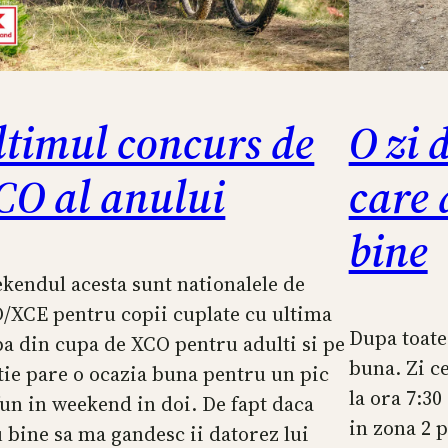
ltimul concurs de
O zi 
CO al anului
care 
bine
kendul acesta sunt nationalele de
/XCE pentru copii cuplate cu ultima
Dupa toate 
pa din cupa de XCO pentru adulti si pe
buna. Zi c
tie pare o ocazia buna pentru un pic
la ora 7:30 
fun in weekend in doi. De fapt daca
in zona 2 
u bine sa ma gandesc ii datorez lui