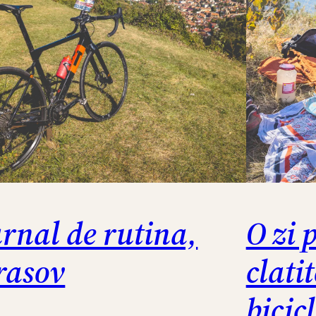
urnal de rutina,
O zi 
rasov
clati
bicic