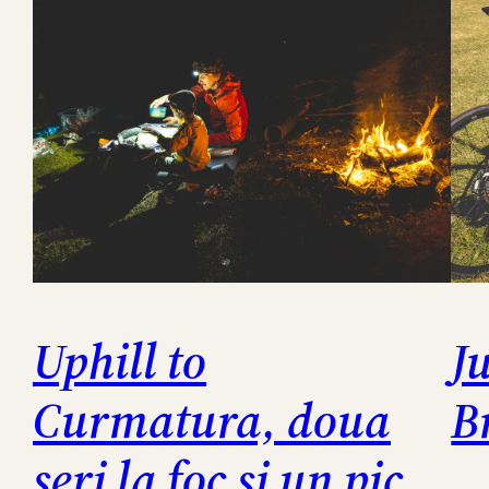
Uphill to
J
Curmatura, doua
B
seri la foc si un pic