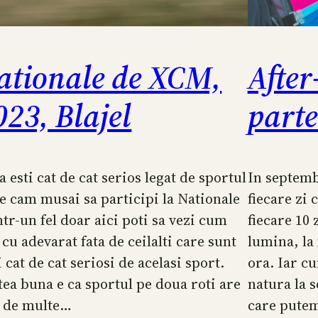
ationale de XCM,
After
023, Blajel
part
a esti cat de cat serios legat de sportul
In septemb
 e cam musai sa participi la Nationale
fiecare zi 
ntr-un fel doar aici poti sa vezi cum
fiecare 10 
 cu adevarat fata de ceilalti care sunt
lumina, la 
i cat de cat seriosi de acelasi sport.
ora. Iar c
tea buna e ca sportul pe doua roti are
natura la s
t de multe…
care putem