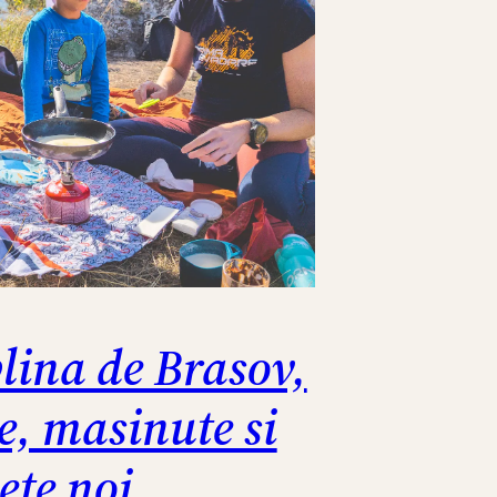
plina de Brasov,
te, masinute si
lete noi