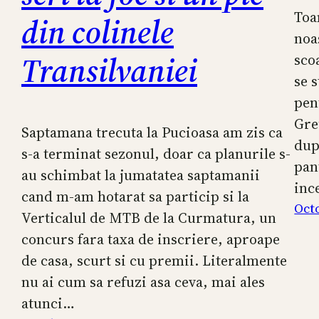
Toa
din colinele
noa
Transilvaniei
sco
se 
pen
Gre
Saptamana trecuta la Pucioasa am zis ca
dup
s-a terminat sezonul, doar ca planurile s-
pan
au schimbat la jumatatea saptamanii
inc
cand m-am hotarat sa particip si la
Octo
Verticalul de MTB de la Curmatura, un
concurs fara taxa de inscriere, aproape
de casa, scurt si cu premii. Literalmente
nu ai cum sa refuzi asa ceva, mai ales
atunci…