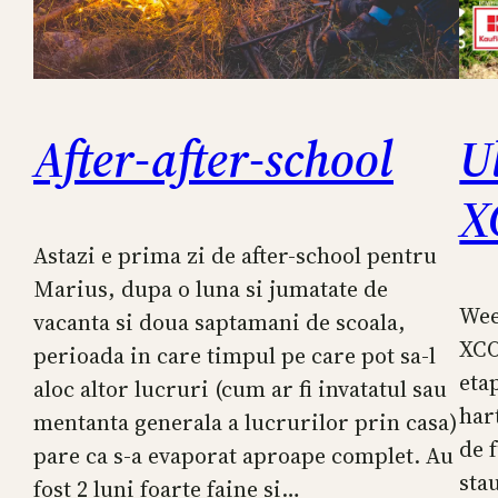
After-after-school
U
X
Astazi e prima zi de after-school pentru
Marius, dupa o luna si jumatate de
Wee
vacanta si doua saptamani de scoala,
XCO
perioada in care timpul pe care pot sa-l
eta
aloc altor lucruri (cum ar fi invatatul sau
har
mentanta generala a lucrurilor prin casa)
de 
pare ca s-a evaporat aproape complet. Au
sta
fost 2 luni foarte faine si…