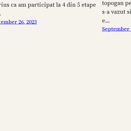
topogan pe
ius ca am participat la 4 din 5 etape
s-a vazut s
…
e…
tember 26, 2023
September 2